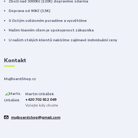
Zboží nad 3000Kč (120€) dopravíme zdarma
Doprava od 90Kč (3,5€)
S čistým svědomím poradíme a vysvětlíme
Našim hlavním cílem je spokojenost zákazníka
U našich stálých klientů nabízíme zajímavé individuální ceny
Kontakt
MujBoardShop.cz
Martin Urbášek
+420 702 812 049
Volejte kdy chcete
mujboardshop@gmail.com