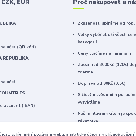
v CZK, EUR
Proč nakupovat u ná
PUBLIKA
Zkušenosti sbíráme od roku
Velký výběr zboží všech ce
kategorií
na účet (QR kód)
Ceny tlačíme na minimum
Á REPUBLIKA
Zboží nad 3000Kč (120€) do
zdarma
 na účet
Doprava od 90Kč (3,5€)
COUNTRIES
S čistým svědomím poradím
vysvětlíme
to account (IBAN)
Našim hlavním cílem je spo
zákazníka
U našich stálých klientů na
čnost, zpříjemnění používání webu, analytické účely a v případě udělení