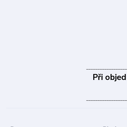
__________________
Při obje
__________________