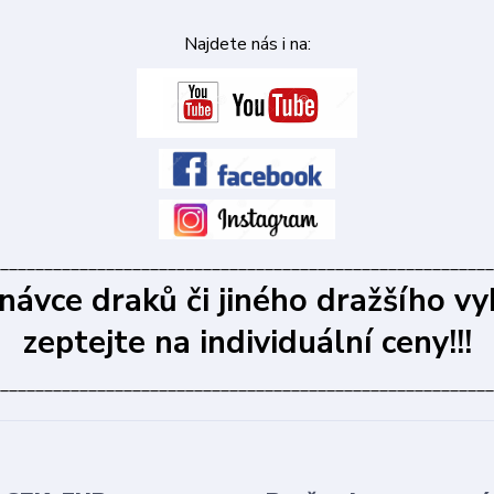
Najdete nás i na:
________________________________________________________
dnávce draků či jiného dražšího vy
zeptejte na individuální ceny!!!
________________________________________________________