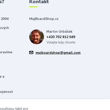
s?
Kontakt
 2004
MujBoardShop.cz
nových
Martin Urbášek
+420 702 812 049
Volejte kdy chcete
pravíme
mujboardshop@gmail.com
e a
kojenost
bízíme
 souhlasu také pro