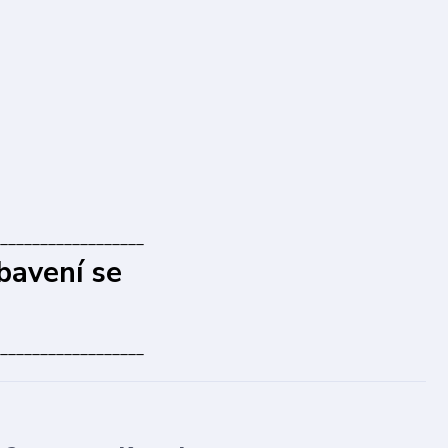
__________________
bavení se
__________________