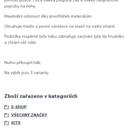
pohodlí jezdce. Extra měkká podpora zad a měkké neoprenové
popruhy na nohy.
Maximální odolnost díky prvotřídním materiálům.
Obsahuje madlo a pevné nástavce na leash na zadní straně.
Podložka rozpěrné tyče háku zabraňuje zarývání tyče do hrudníku
a chrání váš oděv.
Nutno přikoupit hák.
Na výběr jsou 3 varianty.
Zboží zařazeno v kategoriích
E-SHOP
VŠECHNY ZNAČKY
KITE