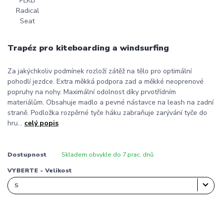
Trapéz pro kiteboarding a windsurfing
Za jakýchkoliv podmínek rozloží zátěž na tělo pro optimální
pohodlí jezdce. Extra měkká podpora zad a měkké neoprenové
popruhy na nohy. Maximální odolnost díky prvotřídním
materiálům. Obsahuje madlo a pevné nástavce na leash na zadní
straně. Podložka rozpěrné tyče háku zabraňuje zarývání tyče do
hru...
celý popis
Dostupnost
Skladem obvykle do 7 prac. dnů
VYBERTE - Velikost