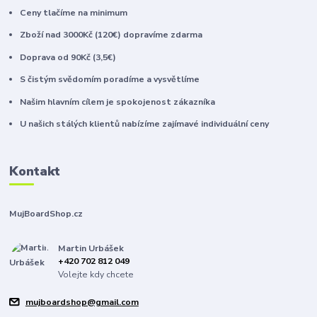
Ceny tlačíme na minimum
Zboží nad 3000Kč (120€) dopravíme zdarma
Doprava od 90Kč (3,5€)
S čistým svědomím poradíme a vysvětlíme
Našim hlavním cílem je spokojenost zákazníka
U našich stálých klientů nabízíme zajímavé individuální ceny
Kontakt
MujBoardShop.cz
Martin Urbášek
+420 702 812 049
Volejte kdy chcete
mujboardshop@gmail.com