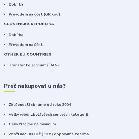
Dobírka
Převodem na účet (QR kód)
SLOVENSKÁ REPUBLIKA
Dobírka
Převodem na účet
OTHER EU COUNTRIES
Transfer to account (IBAN)
Proč nakupovat u nás?
Zkušenosti sbíráme od roku 2004
Velký výběr zboží všech cenových kategorií
Ceny tlačíme na minimum
Zboží nad 3000Kč (120€) dopravíme zdarma