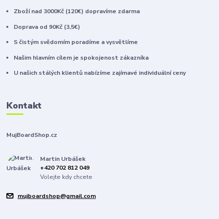
Zboží nad 3000Kč (120€) dopravíme zdarma
Doprava od 90Kč (3,5€)
S čistým svědomím poradíme a vysvětlíme
Našim hlavním cílem je spokojenost zákazníka
U našich stálých klientů nabízíme zajímavé individuální ceny
Kontakt
MujBoardShop.cz
Martin Urbášek
+420 702 812 049
Volejte kdy chcete
mujboardshop@gmail.com