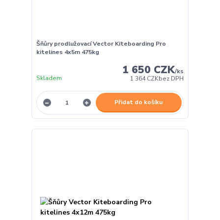
Šňůry prodlužovací Vector Kiteboarding Pro
kitelines 4x5m 475kg
1 650 CZK
/
ks
Skladem
1 364 CZK
bez DPH
Přidat do košíku