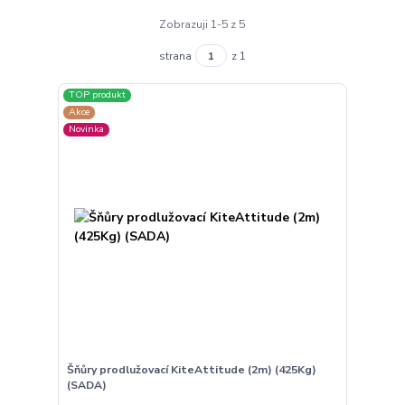
Zobrazuji 1-5 z 5
strana
z 1
TOP produkt
Akce
Novinka
Šňůry prodlužovací KiteAttitude (2m) (425Kg)
(SADA)