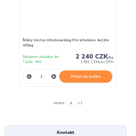
Šňůry Vector Kiteboarding Pro kitelines 4x12m
475kg
2 240 CZK
Skladem obvykle do
/
ks
7 prac. dnů
1 851 CZK
bez DPH
Přidat do košíku
strana
z 1
Kontakt