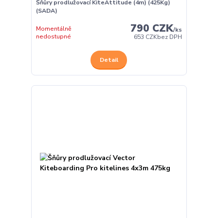
Šňůry prodlužovací KiteAttitude (4m) (425Kg)
(SADA)
790 CZK
Momentálně
/
ks
nedostupné
653 CZK
bez DPH
Detail