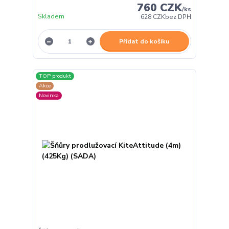
760 CZK
/
ks
Skladem
628 CZK
bez DPH
Přidat do košíku
TOP produkt
Akce
Novinka