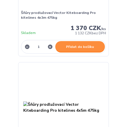
Šňůry prodlužovací Vector Kiteboarding Pro
kitelines 4x3m 475kg
1 370 CZK
/
ks
Skladem
1 132 CZK
bez DPH
Přidat do košíku