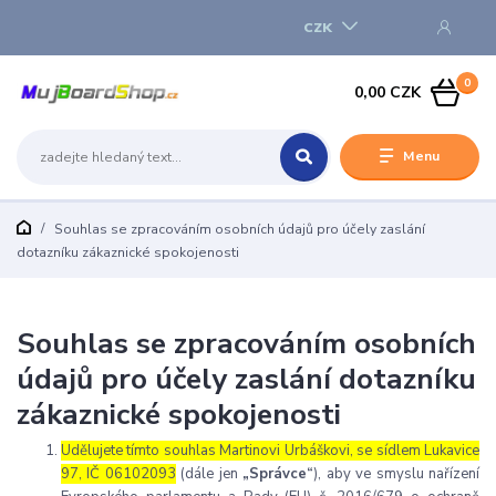
CZK
0
0,00 CZK
Menu
Souhlas se zpracováním osobních údajů pro účely zaslání
dotazníku zákaznické spokojenosti
Souhlas se zpracováním osobních
údajů pro účely zaslání dotazníku
zákaznické spokojenosti
Udělujete tímto souhlas Martinovi Urbáškovi, se sídlem Lukavice
97, IČ 06102093
(dále jen
„Správce“
), aby ve smyslu nařízení