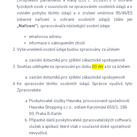
Evropského parlamentu a Rady (EU) č. 2016/679 o ochraně
fyzických osob v souvislosti se zpracováním osobních údajů a o
volném pohybu těchto údajů a o zrušení směrnice 95/46/ES
(obecné nařízení o ochraně osobních údajů) (dále jen
„Nařízení“
), zpracovával/a následující osobní údaje:
emailovou adresu
informace o zakoupeném zboží
Výše uvedené osobní údaje budou zpracovány za účelem:
zaslání dotazníků pro zjištění zákaznické spokojenosti
Souhlas udělujete na zpracování po dobu
60 dní
a to za účelem:
zaslání dotazníků pro zjištění zákaznické spokojenosti
Ke zpracování těchto osobních údajů Správce využívá tyto
Zpracovatele:
Poskytovatel služby Heureka, provozované společností
Heureka Shopping s.r.o., sídlem Karolinská 650/1, 186
00, Praha 8-Karlín
Případně další poskytovatelé zpracovatelských softwarů,
služeb a aplikací, které však v současné době společnost
nevyužívá.