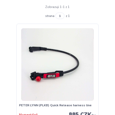
Zobrazuji 1-1 z 1
strana
z 1
PETER LYNN (PLKB) Quick Release harness line
885 CZK
Momentálně