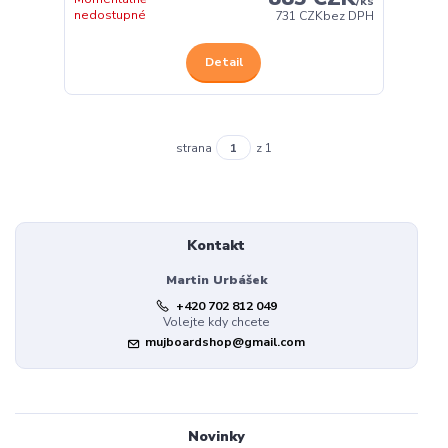
/
ks
nedostupné
731 CZK
bez DPH
Detail
strana
z 1
Kontakt
Martin Urbášek
+420 702 812 049
Volejte kdy chcete
mujboardshop@gmail.com
Novinky