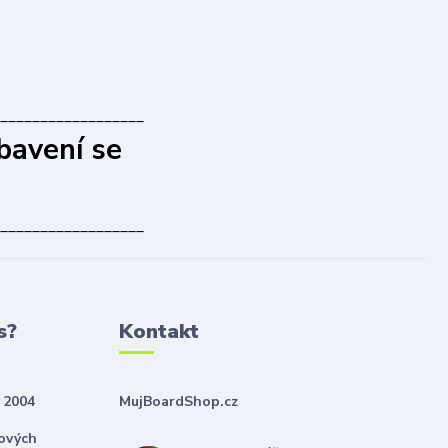
__________________
bavení se
__________________
s?
Kontakt
 2004
MujBoardShop.cz
nových