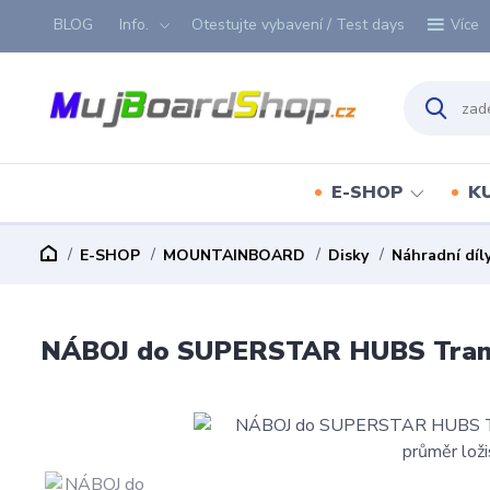
BLOG
Info.
Otestujte vybavení / Test days
Více
E-SHOP
K
E-SHOP
MOUNTAINBOARD
Disky
Náhradní díly
NÁBOJ do SUPERSTAR HUBS Trampa