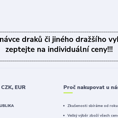
________________________________________________________
dnávce draků či jiného dražšího vy
zeptejte na individuální ceny!!!
________________________________________________________
v CZK, EUR
Proč nakupovat u ná
PUBLIKA
Zkušenosti sbíráme od roku
Velký výběr zboží všech ce