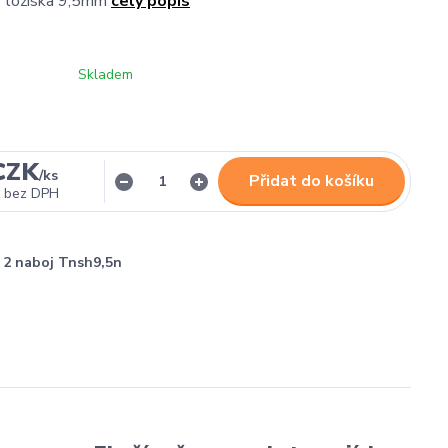
r ložiska 9,5mm
celý popis
Skladem
CZK
/
ks
Přidat do košíku
bez DPH
2 naboj Tnsh9,5n