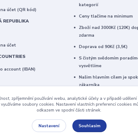
kategorií
na účet (QR kód)
Ceny tlačíme na minimum
Á REPUBLIKA
Zboží nad 3000Kč (120€) do
zdarma
 na účet
Doprava od 90Kč (3,5€)
COUNTRIES
S čistým svědomím poradím
vysvětlíme
to account (IBAN)
Našim hlavním cílem je spo
zákazníka
U našich stálých klientů na
čnost, zpříjemnění používání webu, analytické účely a v případě udělení
zajímavé individuální ceny
y využíváme soubory cookies. Nastavení vlastních preferencí cookies mů
odkazem ve spodní části stránek.
Souhlasím
Nastavení