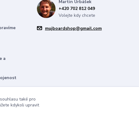
Martin Urbášek
+420 702 812 049
Volejte kdy chcete
pravíme
mujboardshop@gmail.com
e a
kojenost
bízíme
 souhlasu také pro
žete kdykoli upravit