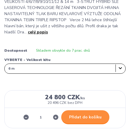
VELIKOSTI 4/6/7/8/9/10/11/12 & 14 m 3-STRUT HYBRID SLE
LASEROVÁ TECHNOLOGIE ŘEZÁNÍ TKANIN DVOJITÁ HRANA
NASTAVITELNÝ TLAK BARU KEVLAROVÉ VÝZTUŽE ODOLNÁ
TKANINA TEIJIN TRIPLE RIPSTOP Verze 2 Má lehce štíhlejší
hlavní bán, který je ušit z většího počtu dílů. Profil draka je tak
hladší. Dra...
celý popis
Dostupnost
Skladem obvykle do 7 prac. dnů
VYBERTE - Velikost kitu
24 800 CZK
/
ks
20 496 CZK
bez DPH
Přidat do košíku