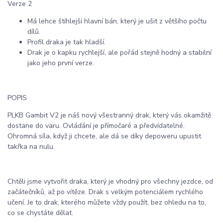
Verze 2
Má lehce štíhlejší hlavní bán, který je ušit z většího počtu
dílů.
Profil draka je tak hladší.
Drak je o kapku rychlejší, ale pořád stejně hodný a stabilní
jako jeho první verze.
POPIS
PLKB Gambit V2 je náš nový všestranný drak, který vás okamžitě
dostane do varu. Ovládání je přímočaré a předvídatelné.
Ohromná síla, když ji chcete, ale dá se díky depoweru upustit
takřka na nulu.
Chtěli jsme vytvořit draka, který je vhodný pro všechny jezdce, od
začátečníků, až po vítěze. Drak s velkým potenciálem rychlého
učení. Je to drak, kterého můžete vždy použít, bez ohledu na to,
co se chystáte dělat.