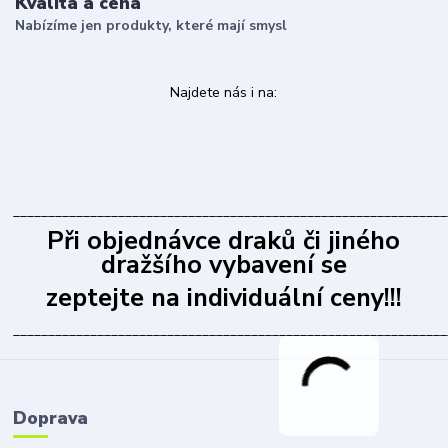
Kvalita a cena
Nabízíme jen produkty, které mají smysl
Najdete nás i na:
______________________________________________________________
Při objednávce draků či jiného
dražšího vybavení se
zeptejte na individuální ceny!!!
______________________________________________________________
Doprava