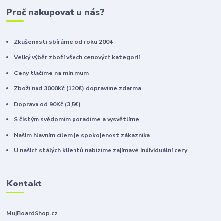
Proč nakupovat u nás?
Zkušenosti sbíráme od roku 2004
Velký výběr zboží všech cenových kategorií
Ceny tlačíme na minimum
Zboží nad 3000Kč (120€) dopravíme zdarma
Doprava od 90Kč (3,5€)
S čistým svědomím poradíme a vysvětlíme
Našim hlavním cílem je spokojenost zákazníka
U našich stálých klientů nabízíme zajímavé individuální ceny
Kontakt
MujBoardShop.cz