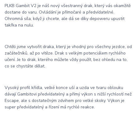
PLKB Gambit V2 je náš nový všestranný drak, který vás okamžitě
dostane do varu. Ovládání je přímočaré a předvídatelné.
Ohromná síla, když ji chcete, ale dá se díky depoweru upustit
takřka na nulu.
Chtěli jsme vytvořit draka, který je vhodný pro všechny jezdce, od
začátečníků, až po vítěze. Drak s velkým potenciálem rychlého
učení. Je to drak, kterého můžete vždy použít, bez ohledu na to,
co se chystáte dělat.
Vysoký profil křídla, velké konce uší a uzda ve tvaru oblouku
dávají Gambitovi předvídatelný a přímý výkon s nižší rychlostí než
Escape, ale s dostatečným zdvihem pro velké skoky. Výkon je
super předvídatelný a řízení má rychlé reakce.