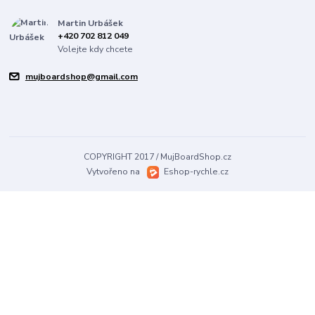
Martin Urbášek
+420 702 812 049
Volejte kdy chcete
mujboardshop@gmail.com
COPYRIGHT 2017 / MujBoardShop.cz
Vytvořeno na
Eshop-rychle.cz