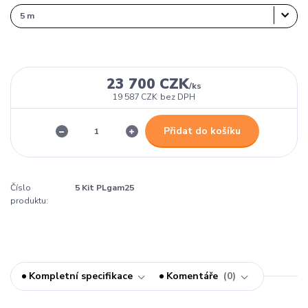
23 700 CZK
/
ks
19 587 CZK
bez DPH
Přidat do košíku
Číslo
5 Kit PLgam25
produktu:
Kompletní specifikace
Komentáře
0