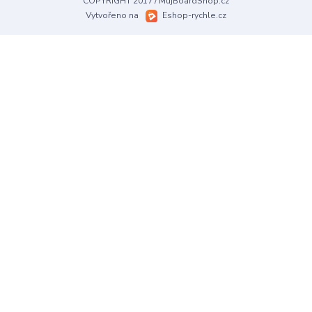
COPYRIGHT 2017 / MujBoardShop.cz
Vytvořeno na
Eshop-rychle.cz