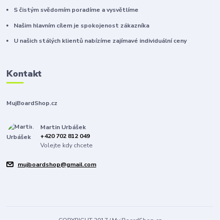
S čistým svědomím poradíme a vysvětlíme
Našim hlavním cílem je spokojenost zákazníka
U našich stálých klientů nabízíme zajímavé individuální ceny
Kontakt
MujBoardShop.cz
Martin Urbášek
+420 702 812 049
Volejte kdy chcete
mujboardshop@gmail.com