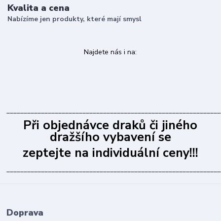
Kvalita a cena
Nabízíme jen produkty, které mají smysl
Najdete nás i na:
______________________________________________________________
Při objednávce draků či jiného
dražšího vybavení se
zeptejte na individuální ceny!!!
______________________________________________________________
Doprava