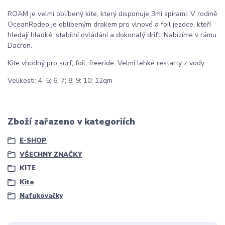
ROAM je velmi oblíbený kite, který disponuje 3mi spírami. V rodině
OceanRodeo je oblíbeným drakem pro vlnové a foil jezdce, kteří
hledají hladké, stabilní ovládání a dokonalý drift. Nabízíme v rámu
Dacron.
Kite vhodný pro surf, foil, freeride. Velmi lehké restarty z vody.
Velikosti: 4; 5; 6; 7; 8; 9; 10; 12qm
Zboží zařazeno v kategoriích
E-SHOP
VŠECHNY ZNAČKY
KITE
Kite
Nafukovačky