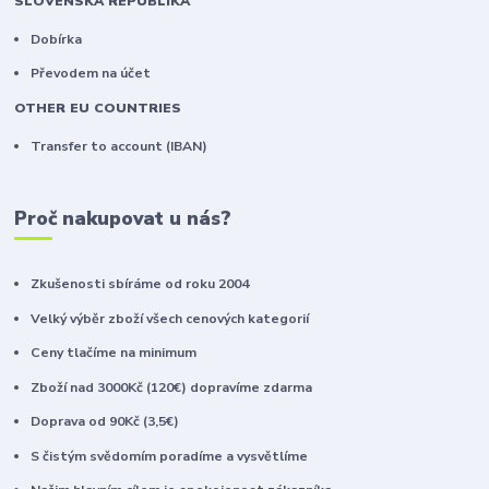
SLOVENSKÁ REPUBLIKA
Dobírka
Převodem na účet
OTHER EU COUNTRIES
Transfer to account (IBAN)
Proč nakupovat u nás?
Zkušenosti sbíráme od roku 2004
Velký výběr zboží všech cenových kategorií
Ceny tlačíme na minimum
Zboží nad 3000Kč (120€) dopravíme zdarma
Doprava od 90Kč (3,5€)
S čistým svědomím poradíme a vysvětlíme