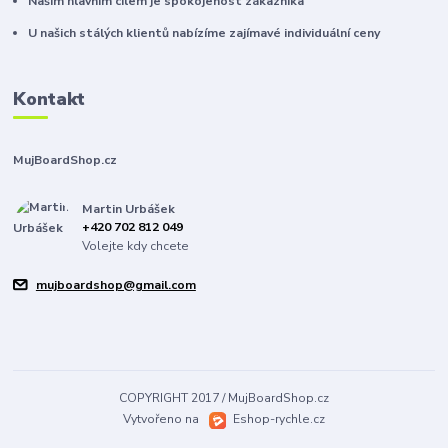
Našim hlavním cílem je spokojenost zákazníka
U našich stálých klientů nabízíme zajímavé individuální ceny
Kontakt
MujBoardShop.cz
Martin Urbášek
+420 702 812 049
Volejte kdy chcete
mujboardshop@gmail.com
COPYRIGHT 2017 / MujBoardShop.cz
Vytvořeno na
Eshop-rychle.cz