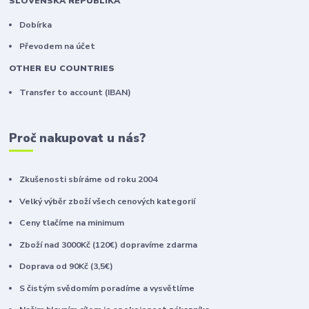
SLOVENSKÁ REPUBLIKA
Dobírka
Převodem na účet
OTHER EU COUNTRIES
Transfer to account (IBAN)
Proč nakupovat u nás?
Zkušenosti sbíráme od roku 2004
Velký výběr zboží všech cenových kategorií
Ceny tlačíme na minimum
Zboží nad 3000Kč (120€) dopravíme zdarma
Doprava od 90Kč (3,5€)
S čistým svědomím poradíme a vysvětlíme