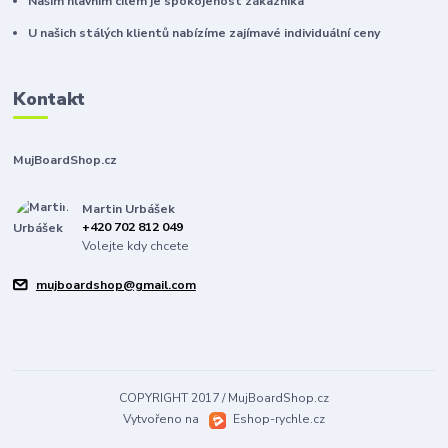
Našim hlavním cílem je spokojenost zákazníka
U našich stálých klientů nabízíme zajímavé individuální ceny
Kontakt
MujBoardShop.cz
Martin Urbášek
+420 702 812 049
Volejte kdy chcete
mujboardshop@gmail.com
COPYRIGHT 2017 / MujBoardShop.cz
Vytvořeno na
Eshop-rychle.cz