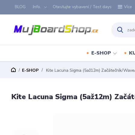
BLOG
Info.
Otestujte vybavení / Test days
Více
E-SHOP
K
E-SHOP
Kite Lacuna Sigma (5až12m) Začátečník/Wave/
Kite Lacuna Sigma (5až12m) Začát