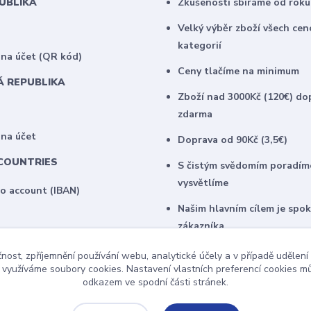
PUBLIKA
Zkušenosti sbíráme od roku
Velký výběr zboží všech ce
kategorií
na účet (QR kód)
Ceny tlačíme na minimum
Á REPUBLIKA
Zboží nad 3000Kč (120€) do
zdarma
 na účet
Doprava od 90Kč (3,5€)
COUNTRIES
S čistým svědomím poradím
vysvětlíme
to account (IBAN)
Našim hlavním cílem je spo
zákazníka
U našich stálých klientů na
čnost, zpříjemnění používání webu, analytické účely a v případě udělení
zajímavé individuální ceny
y využíváme soubory cookies. Nastavení vlastních preferencí cookies mů
odkazem ve spodní části stránek.