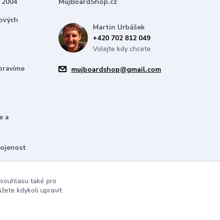
 2004
MujBoardShop.cz
nových
Martin Urbášek
+420 702 812 049
Volejte kdy chcete
pravíme
mujboardshop@gmail.com
e a
kojenost
bízíme
 souhlasu také pro
žete kdykoli upravit