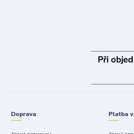
__________________
Při obje
__________________
Doprava
Platba 