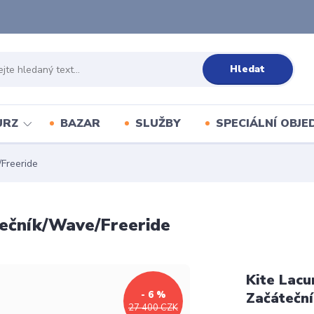
Hledat
URZ
BAZAR
SLUŽBY
SPECIÁLNÍ OBJ
Freeride
ečník/Wave/Freeride
Kite Lacu
- 6 %
Začátečn
27 400 CZK