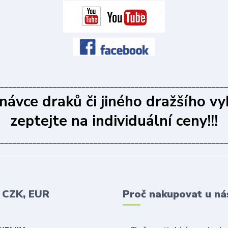
________________________________________________________
dnávce draků či jiného dražšího vy
zeptejte na individuální ceny!!!
________________________________________________________
v CZK, EUR
Proč nakupovat u ná