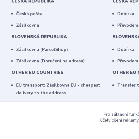
ČESKÁ REPUBLIKA
ČESKÁ RE
Česká pošta
Dobírka
Zásilkovna
Převodem 
SLOVENSKÁ REPUBLIKA
SLOVENSK
Zásilkovna (ParcelShop)
Dobírka
Zásilkovna (Doručení na adresu)
Převodem
OTHER EU COUNTRIES
OTHER EU 
EU transport: Zásilkovna EU - cheapest
Transfer 
delivery to the address
Pro základní funk
účely cílení reklam