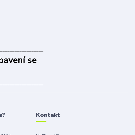
__________________
bavení se
__________________
s?
Kontakt