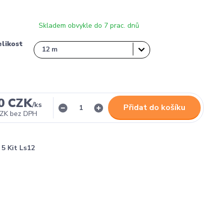
Skladem obvykle do 7 prac. dnů
likost
0 CZK
/
ks
Přidat do košíku
CZK
bez DPH
5 Kit Ls12