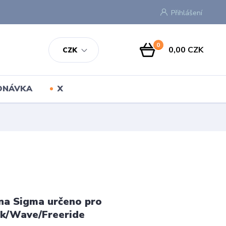
Přihlášení
0
0,00 CZK
CZK
EDNÁVKA
X
na Sigma určeno pro
ík/Wave/Freeride