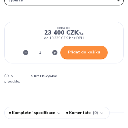
cena od
23 400 CZK
/
ks
od
19 339 CZK
bez DPH
Přidat do košíku
Číslo
5 Kit FlSkyv4se
produktu:
Kompletní specifikace
Komentáře
0