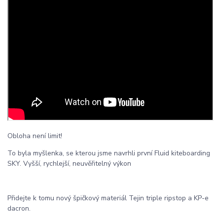
Obloha není limit!
To byla myšlenka, se kterou jsme navrhli první Fluid kiteboarding
SKY. Vyšší, rychlejší, neuvěřitelný výkon
Přidejte k tomu nový špičkový materiál Tejin triple ripstop a KP-e
dacron.