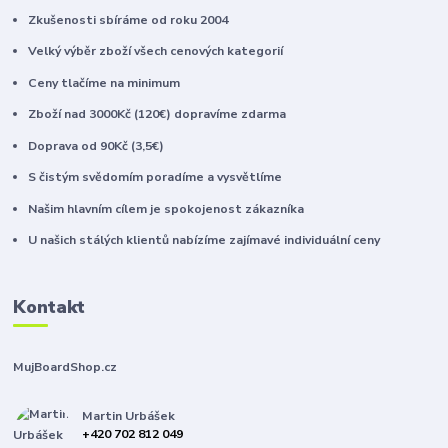
Zkušenosti sbíráme od roku 2004
Velký výběr zboží všech cenových kategorií
Ceny tlačíme na minimum
Zboží nad 3000Kč (120€) dopravíme zdarma
Doprava od 90Kč (3,5€)
S čistým svědomím poradíme a vysvětlíme
Našim hlavním cílem je spokojenost zákazníka
U našich stálých klientů nabízíme zajímavé individuální ceny
Kontakt
MujBoardShop.cz
Martin Urbášek
+420 702 812 049