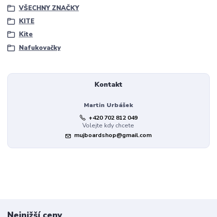
VŠECHNY ZNAČKY
KITE
Kite
Nafukovačky
Kontakt
Martin Urbášek
+420 702 812 049
Volejte kdy chcete
mujboardshop@gmail.com
Nejnižší ceny