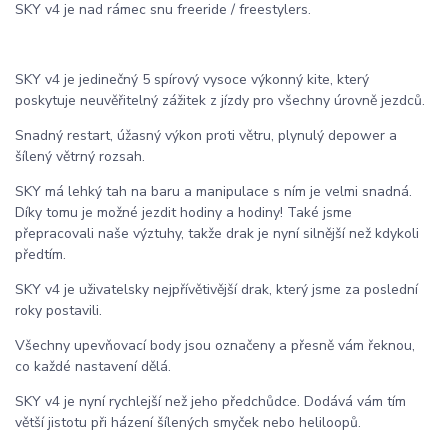
SKY v4 je nad rámec snu freeride / freestylers.
SKY v4 je jedinečný 5 spírový vysoce výkonný kite, který
poskytuje neuvěřitelný zážitek z jízdy pro všechny úrovně jezdců.
Snadný restart, úžasný výkon proti větru, plynulý depower a
šílený větrný rozsah.
SKY má lehký tah na baru a manipulace s ním je velmi snadná.
Díky tomu je možné jezdit hodiny a hodiny! Také jsme
přepracovali naše výztuhy, takže drak je nyní silnější než kdykoli
předtím.
SKY v4 je uživatelsky nejpřívětivější drak, který jsme za poslední
roky postavili.
Všechny upevňovací body jsou označeny a přesně vám řeknou,
co každé nastavení dělá.
SKY v4 je nyní rychlejší než jeho předchůdce. Dodává vám tím
větší jistotu při házení šílených smyček nebo heliloopů.