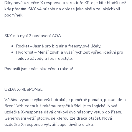
Díky nové uzdečce X response a struktuře KP-e je kite hladší než
kdy předtím. SKY v4 působí na obloze jako skála za jakýchkoli
podmínek.
SKY má nyní 2 nastavení AOA.
Rocket – Jasně pro big air a freestylové účely.
Hydrofoil – Menší zdvih a vyšší rychlost vpřed. ideální pro
foilové závody a foil freestyle.
Postavili jsme vám skutečnou raketu!
UZDA X-RESPONSE
Většina vysoce výkonných draků je poměrně pomalá, pokud jde o
řízení. Vzhledem k širokému rozpětí křídel je to logické. Nová
uzdečka X-response dává drakovi dvojnásobný vstup do řízení.
Generování větší plochy, se kterou lze draka otáčet. Nová
uzdečka X-response vytváří super živého draka.