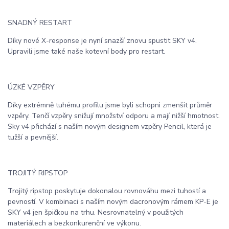
SNADNÝ RESTART
Díky nové X-response je nyní snazší znovu spustit SKY v4.
Upravili jsme také naše kotevní body pro restart.
ÚZKÉ VZPĚRY
Díky extrémně tuhému profilu jsme byli schopni zmenšit průměr
vzpěry. Tenčí vzpěry snižují množství odporu a mají nižší hmotnost.
Sky v4 přichází s naším novým designem vzpěry Pencil, která je
tužší a pevnější.
TROJITÝ RIPSTOP
Trojitý ripstop poskytuje dokonalou rovnováhu mezi tuhostí a
pevností. V kombinaci s naším novým dacronovým rámem KP-E je
SKY v4 jen špičkou na trhu. Nesrovnatelný v použitých
materiálech a bezkonkurenční ve výkonu.