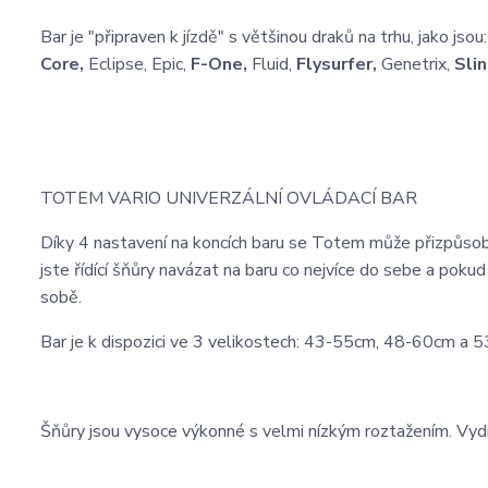
Bar je "připraven k jízdě" s většinou draků na trhu, jako jsou
Core,
Eclipse, Epic,
F-One,
Fluid,
Flysurfer,
Genetrix,
Slin
TOTEM VARIO UNIVERZÁLNÍ OVLÁDACÍ BAR
Díky 4 nastavení na koncích baru se Totem může přizpůsob
jste řídící šňůry navázat na baru co nejvíce do sebe a pokud 
sobě.
Bar je k dispozici ve 3 velikostech: 43-55cm, 48-60cm a
Šňůry jsou vysoce výkonné s velmi nízkým roztažením. Vydrž