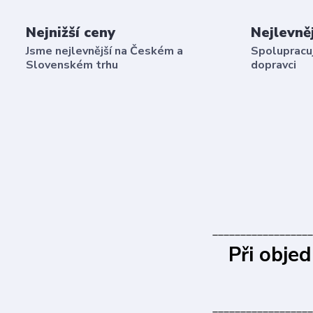
Nejnižší ceny
Nejlevně
Jsme nejlevnější na Českém a
Spolupracuj
Slovenském trhu
dopravci
__________________
Při obje
__________________