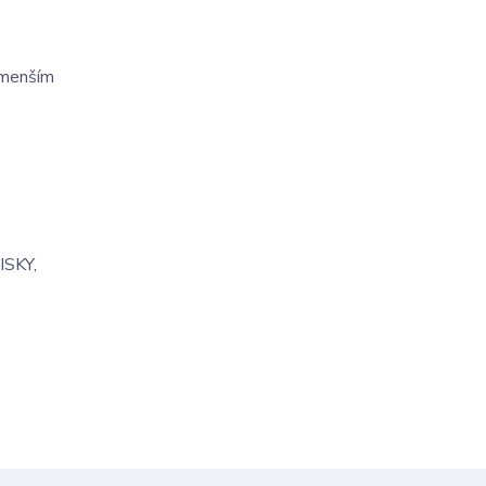
jmenším
ISKY,