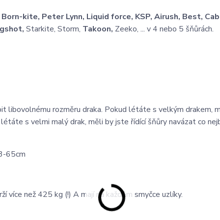
:
Born-kite, Peter Lynn, Liquid force, KSP, Airush, Best, Cab
gshot,
Starkite, Storm,
Takoon,
Zeeko, ... v 4 nebo 5 šňůrách.
it libovolnému rozměru draka. Pokud létáte s velkým drakem, m
létáte s velmi malý drak, měli by jste řídící šňůry navázat co nejb
 53-65cm
í více než 425 kg (!) A mají na každém smyčce uzlíky.