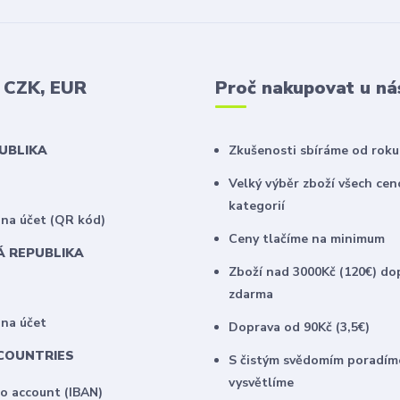
v CZK, EUR
Proč nakupovat u ná
PUBLIKA
Zkušenosti sbíráme od roku
Velký výběr zboží všech ce
kategorií
na účet (QR kód)
Ceny tlačíme na minimum
Á REPUBLIKA
Zboží nad 3000Kč (120€) do
zdarma
 na účet
Doprava od 90Kč (3,5€)
COUNTRIES
S čistým svědomím poradím
vysvětlíme
to account (IBAN)