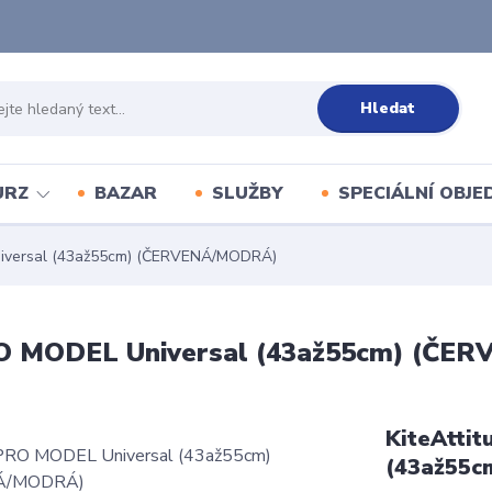
Hledat
URZ
BAZAR
SLUŽBY
SPECIÁLNÍ OBJ
niversal (43až55cm) (ČERVENÁ/MODRÁ)
PRO MODEL Universal (43až55cm) (Č
KiteAtti
(43až55c