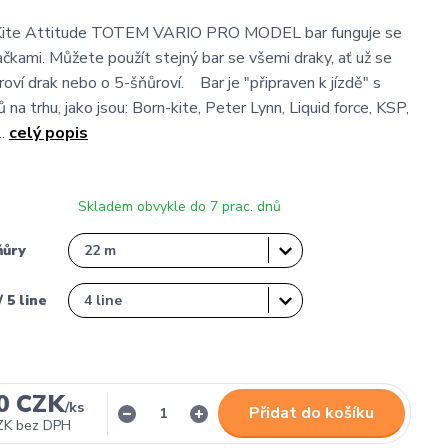
Kite Attitude TOTEM VARIO PRO MODEL bar funguje se
ačkami. Můžete použít stejný bar se všemi draky, ať už se
oví drak nebo o 5-šňůroví. Bar je "připraven k jízdě" s
 na trhu, jako jsou: Born-kite, Peter Lynn, Liquid force, KSP,
..
celý popis
Skladem obvykle do 7 prac. dnů
ňůry
 5 line
0 CZK
/
ks
Přidat do košíku
ZK
bez DPH