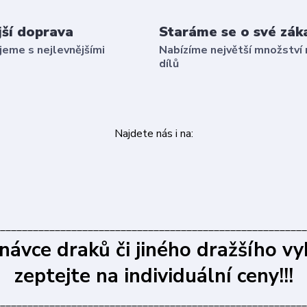
jší doprava
Staráme se o své zák
eme s nejlevnějšími
Nabízíme největší množství 
dílů
Najdete nás i na:
________________________________________________________
dnávce draků či jiného dražšího vy
zeptejte na individuální ceny!!!
________________________________________________________