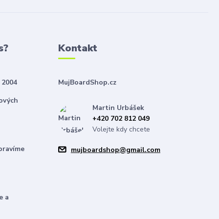
s?
Kontakt
 2004
MujBoardShop.cz
nových
Martin Urbášek
+420 702 812 049
Volejte kdy chcete
pravíme
mujboardshop@gmail.com
e a