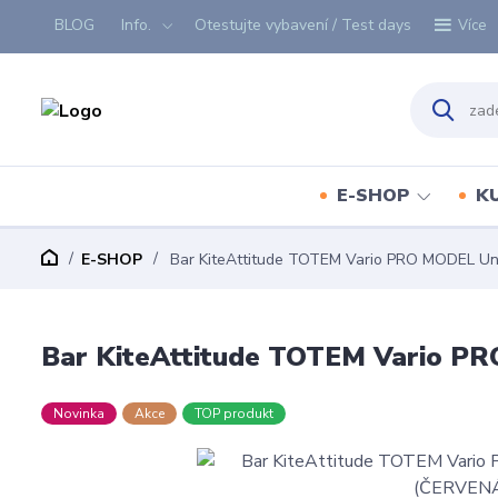
BLOG
Info.
Otestujte vybavení / Test days
Více
E-SHOP
K
E-SHOP
Bar KiteAttitude TOTEM Vario PRO MODEL U
Bar KiteAttitude TOTEM Vario 
Novinka
Akce
TOP produkt