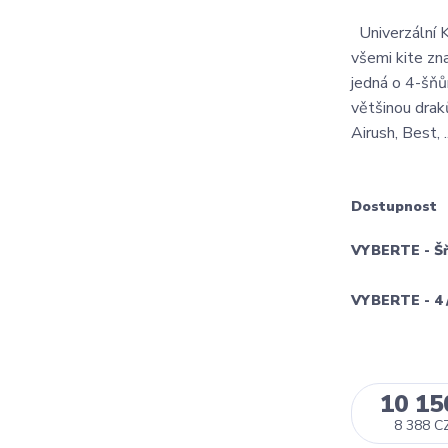
Univerzální 
všemi kite zn
jedná o 4-šňůr
většinou draků
Airush, Best, .
Dostupnost
VYBERTE - Š
VYBERTE - 4 /
10 15
8 388 C