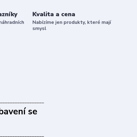
azníky
Kvalita a cena
náhradních
Nabízíme jen produkty, které mají
smysl
__________________
bavení se
__________________