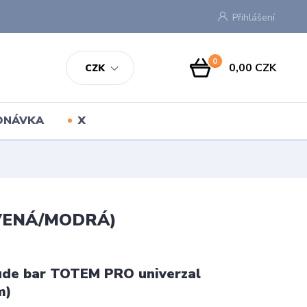
Přihlášení
0
0,00 CZK
CZK
EDNÁVKA
X
ERVENÁ/MODRÁ)
tude bar TOTEM PRO univerzal
m)