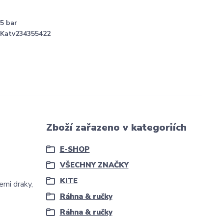
5 bar
Katv234355422
Zboží zařazeno v kategoriích
E-SHOP
VŠECHNY ZNAČKY
KITE
mi draky,
Ráhna & ručky
Ráhna & ručky