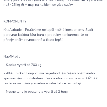
než 425 kg (!) A mají na každém smyčce uzlíky.
KOMPONENTY
KiteAttitude - Používáme nejlepší možné komponenty. Stačí
porovnat každou část baru s produkty konkurence. Je to
přinejmenším rovnocenné a často lepší.
Například :
- Kladka vydrží až 700 kg.
- AKA Chicken Loop v3 má nejjednodušší řešení opětovného
zprovoznění po odstřelení draka a otočnou osmičku s LOŽISKY,
takže se vám šňůry snadno a velmi lehce rozmotají.
- Nosné lano je obaleno a výdrží až 2 tuny.