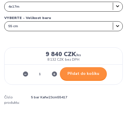
VYBERTE - Velikost baru
9 840 CZK
/
ks
8 132 CZK
bez DPH
Přidat do košíku
Číslo
5 bar Kafw23cm55417
produktu: