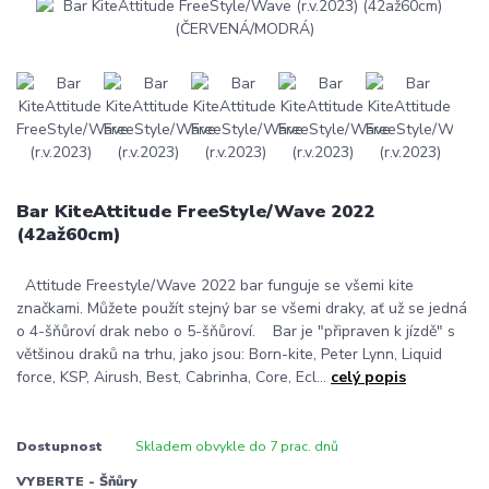
Bar KiteAttitude FreeStyle/Wave 2022
(42až60cm)
Attitude Freestyle/Wave 2022 bar funguje se všemi kite
značkami. Můžete použít stejný bar se všemi draky, ať už se jedná
o 4-šňůroví drak nebo o 5-šňůroví. Bar je "připraven k jízdě" s
většinou draků na trhu, jako jsou: Born-kite, Peter Lynn, Liquid
force, KSP, Airush, Best, Cabrinha, Core, Ecl...
celý popis
Dostupnost
Skladem obvykle do 7 prac. dnů
VYBERTE - Šňůry