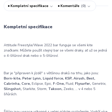
Kompletní specifikace
Komentáře
0
Kompletní specifikace
Attitude Freestyle/Wave 2022 bar funguje se všemi kite
značkami. Můžete použít stejný bar se všemi draky, ať už se jedná
o 4-šňůroví drak nebo o 5-šňůroví.
Bar je "připraven k jízdě" s většinou draků na trhu, jako jsou:
Born-kite, Peter Lynn, Liquid force, KSP, Airush, Best,
Cabrinha, Core,
Eclipse, Epic,
F-One,
Fluid,
Flysurfer,
Genetrix,
Slingshot,
Starkite, Storm,
Takoon,
Zeeko, ... v 4 nebo 5
šňůrách.
Šňůry jsou vysoce výkonné s velmi nízkým roztažením. Vydrží více