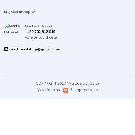
MujBoardShop.cz
Martin Urbášek
+420 702 812 049
Volejte kdy chcete
mujboardshop@gmail.com
COPYRIGHT 2017 / MujBoardShop.cz
Vytvořeno na
Eshop-rychle.cz