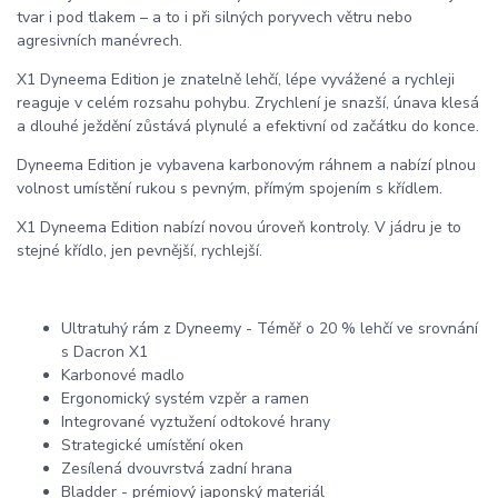
tvar i pod tlakem – a to i při silných poryvech větru nebo
agresivních manévrech.
X1 Dyneema Edition je znatelně lehčí, lépe vyvážené a rychleji
reaguje v celém rozsahu pohybu. Zrychlení je snazší, únava klesá
a dlouhé ježdění zůstává plynulé a efektivní od začátku do konce.
Dyneema Edition je vybavena karbonovým ráhnem a nabízí plnou
volnost umístění rukou s pevným, přímým spojením s křídlem.
X1 Dyneema Edition nabízí novou úroveň kontroly. V jádru je to
stejné křídlo, jen pevnější, rychlejší.
Ultratuhý rám z Dyneemy - Téměř o 20 % lehčí ve srovnání
s Dacron X1
Karbonové madlo
Ergonomický systém vzpěr a ramen
Integrované vyztužení odtokové hrany
Strategické umístění oken
Zesílená dvouvrstvá zadní hrana
Bladder - prémiový japonský materiál