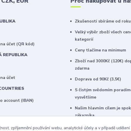
v CZK, EUR
Proč nakupovat u ná
PUBLIKA
Zkušenosti sbíráme od roku
Velký výběr zboží všech ce
kategorií
na účet (QR kód)
Ceny tlačíme na minimum
Á REPUBLIKA
Zboží nad 3000Kč (120€) do
zdarma
 na účet
Doprava od 90Kč (3,5€)
COUNTRIES
S čistým svědomím poradím
vysvětlíme
to account (IBAN)
Našim hlavním cílem je spo
zákazníka
U našich stálých klientů na
čnost, zpříjemnění používání webu, analytické účely a v případě udělení