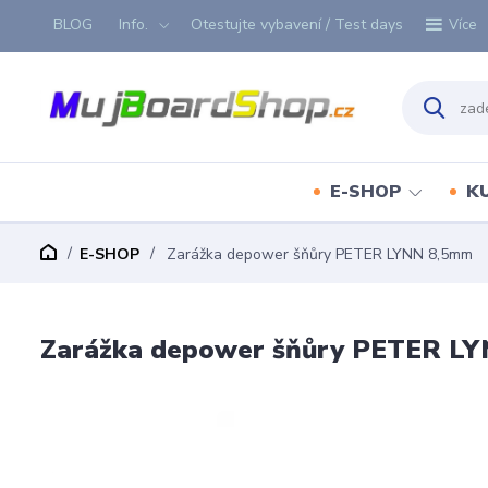
BLOG
Info.
Otestujte vybavení / Test days
Více
E-SHOP
K
E-SHOP
Zarážka depower šňůry PETER LYNN 8,5mm
Zarážka depower šňůry PETER L