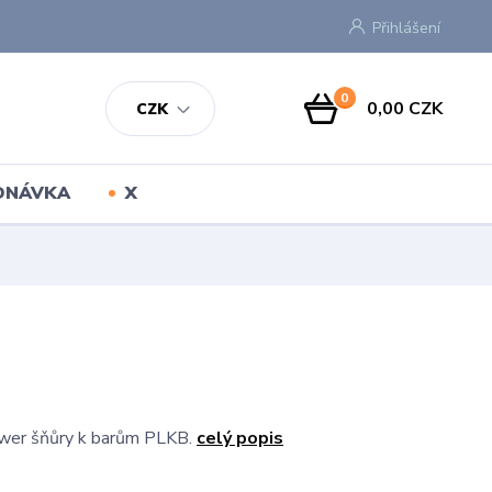
Přihlášení
0
0,00 CZK
CZK
EDNÁVKA
X
wer šňůry k barům PLKB.
celý popis