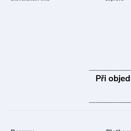
__________________
Při obje
__________________