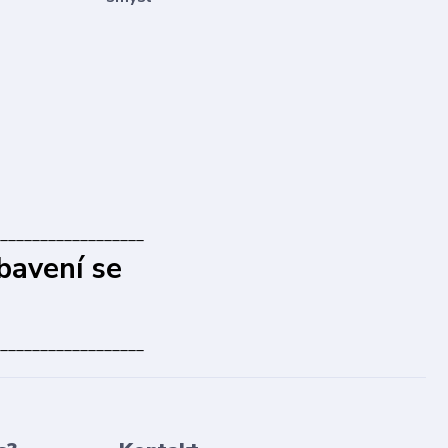
__________________
bavení se
__________________