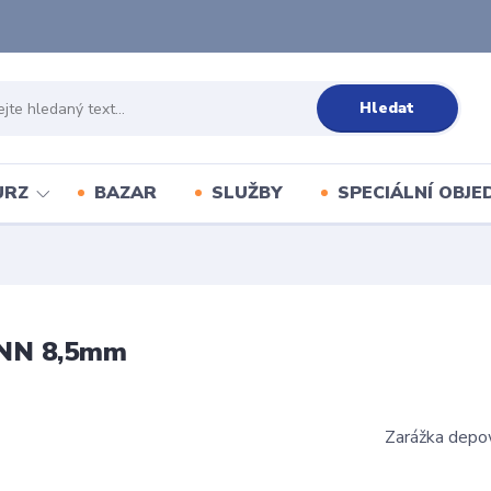
Hledat
URZ
BAZAR
SLUŽBY
SPECIÁLNÍ OBJ
YNN 8,5mm
Zarážka depo