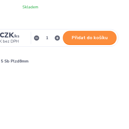
Skladem
 CZK
/
ks
Přidat do košíku
K
bez DPH
5 Sb Plzd8mm