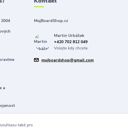
s?
Kontakt
 2004
MujBoardShop.cz
nových
Martin Urbášek
+420 702 812 049
Volejte kdy chcete
pravíme
mujboardshop@gmail.com
e a
kojenost
bízíme
 souhlasu také pro