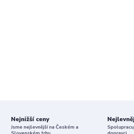
Nejnižší ceny
Nejlevně
Jsme nejlevnější na Českém a
Spolupracuj
Slovenském trhu
dopravci