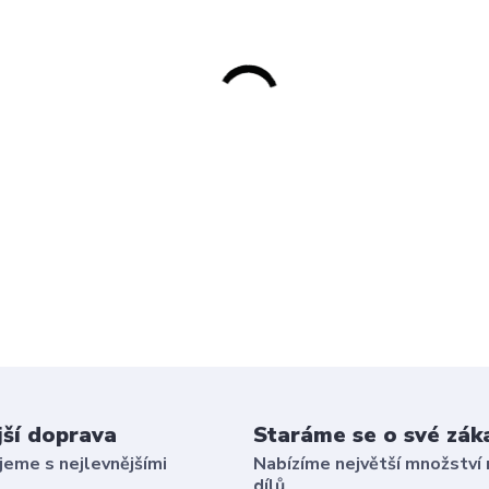
jší doprava
Staráme se o své zák
eme s nejlevnějšími
Nabízíme největší množství 
dílů