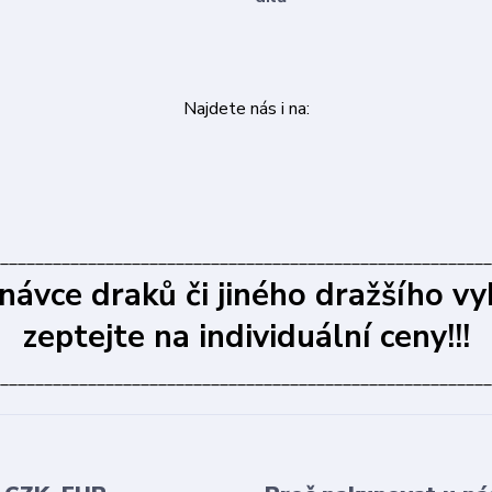
Najdete nás i na:
________________________________________________________
dnávce draků či jiného dražšího vy
zeptejte na individuální ceny!!!
________________________________________________________