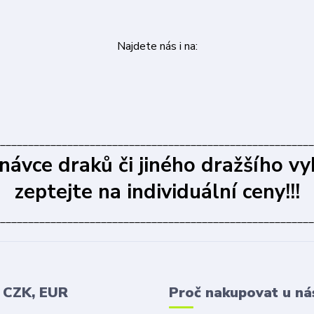
Najdete nás i na:
________________________________________________________
dnávce draků či jiného dražšího vy
zeptejte na individuální ceny!!!
________________________________________________________
v CZK, EUR
Proč nakupovat u ná