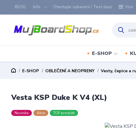
BLOG
Info.
Otestujte vybavení / Test days
Více
E-SHOP
K
E-SHOP
OBLEČENÍ A NEOPRENY
Vesty, čepice a r
Vesta KSP Duke K V4 (XL)
Novinka
Akce
TOP produkt