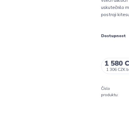
všech dalších
uskutečnilo m
postroji kites
Dostupnost
1 580 
1 306 CZK
b
Číslo
produktu: