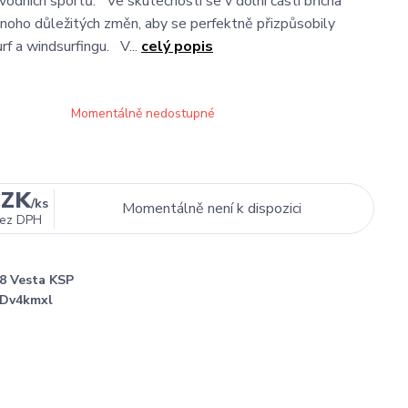
 vodních sportů. Ve skutečnosti se v dolní části břicha
noho důležitých změn, aby se perfektně přizpůsobily
urf a windsurfingu. V...
celý popis
Momentálně nedostupné
CZK
/
ks
Momentálně není k dispozici
ez DPH
8 Vesta KSP
Dv4kmxl