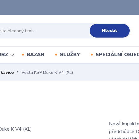
Hledat
URZ
BAZAR
SLUŽBY
SPECIÁLNÍ OBJ
ukavice
Vesta KSP Duke K V4 (XL)
Nová Impaktn
předchůdce DU