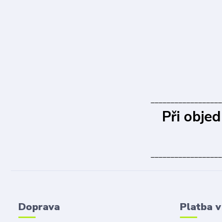
__________________
Při obje
__________________
Doprava
Platba 