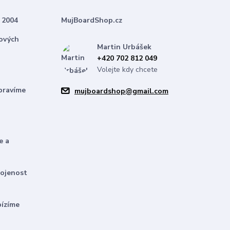
 2004
MujBoardShop.cz
nových
Martin Urbášek
+420 702 812 049
Volejte kdy chcete
pravíme
mujboardshop@gmail.com
e a
kojenost
bízíme