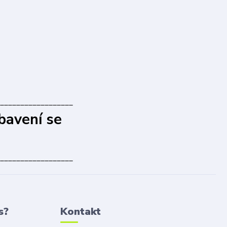
__________________
bavení se
__________________
s?
Kontakt