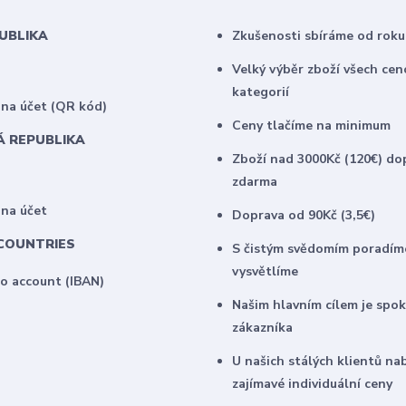
PUBLIKA
Zkušenosti sbíráme od roku
Velký výběr zboží všech ce
kategorií
na účet (QR kód)
Ceny tlačíme na minimum
Á REPUBLIKA
Zboží nad 3000Kč (120€) do
zdarma
 na účet
Doprava od 90Kč (3,5€)
COUNTRIES
S čistým svědomím poradím
vysvětlíme
to account (IBAN)
Našim hlavním cílem je spo
zákazníka
U našich stálých klientů na
zajímavé individuální ceny