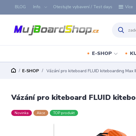
BLOG
Info.
Otestujte vybavení / Test days
Více
E-SHOP
K
E-SHOP
Vázání pro kiteboard FLUID kiteboarding Max I
Vázání pro kiteboard FLUID kitebo
Novinka
Akce
TOP produkt