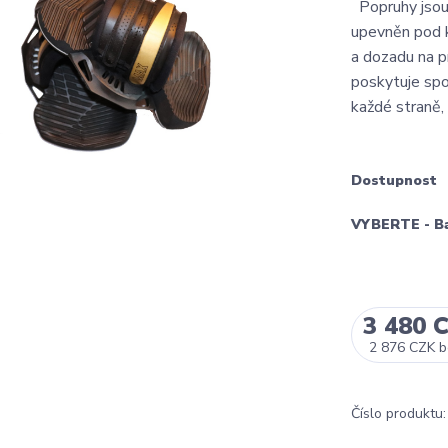
Popruhy jsou 
upevněn pod k
a dozadu na p
poskytuje spo
každé straně, 
Dostupnost
VYBERTE - B
3 480 
2 876 CZK
b
Číslo produktu: