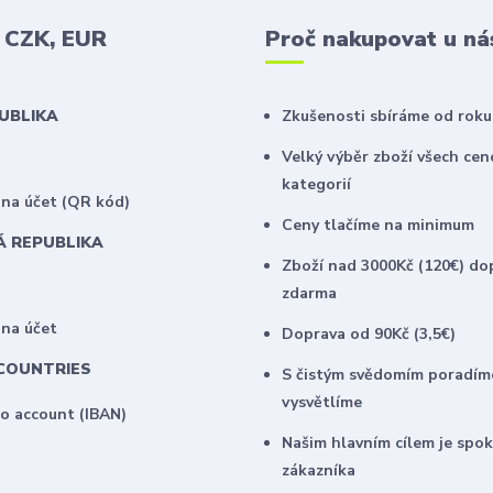
v CZK, EUR
Proč nakupovat u ná
PUBLIKA
Zkušenosti sbíráme od roku
Velký výběr zboží všech ce
kategorií
na účet (QR kód)
Ceny tlačíme na minimum
Á REPUBLIKA
Zboží nad 3000Kč (120€) do
zdarma
 na účet
Doprava od 90Kč (3,5€)
COUNTRIES
S čistým svědomím poradím
vysvětlíme
to account (IBAN)
Našim hlavním cílem je spo
zákazníka