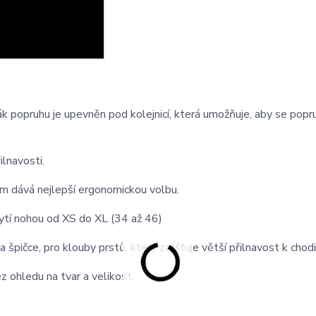
k popruhu je upevněn pod kolejnicí, která umožňuje, aby se popr
lnavosti.
ám dává nejlepší ergonomickou volbu.
ytí nohou od XS do XL (34 až 46)
čce, pro klouby prstů, který zajišťuje větší přilnavost k chodi
z ohledu na tvar a velikost.