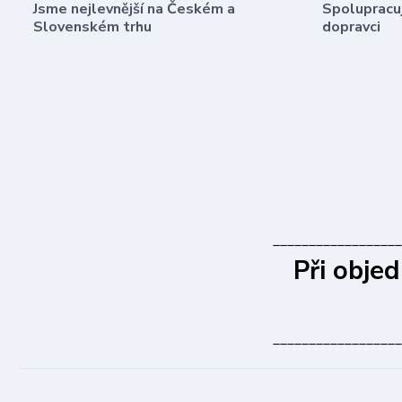
Jsme nejlevnější na Českém a
Spolupracuj
Slovenském trhu
dopravci
__________________
Při obje
__________________