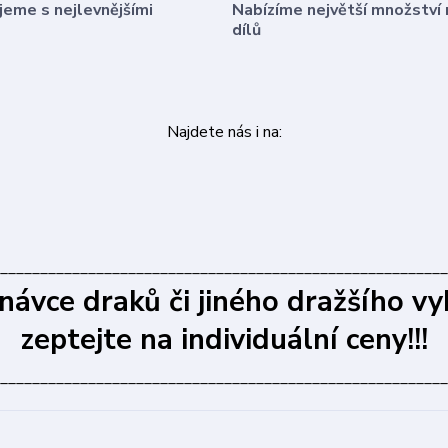
eme s nejlevnějšími
Nabízíme největší množství 
dílů
Najdete nás i na:
________________________________________________________
dnávce draků či jiného dražšího vy
zeptejte na individuální ceny!!!
________________________________________________________