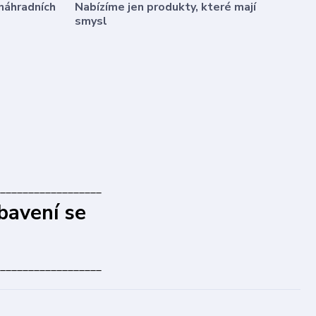
náhradních
Nabízíme jen produkty, které mají
smysl
__________________
bavení se
__________________