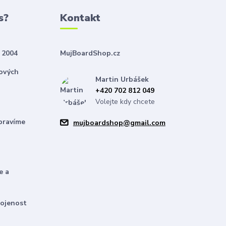
s?
Kontakt
 2004
MujBoardShop.cz
nových
Martin Urbášek
+420 702 812 049
Volejte kdy chcete
pravíme
mujboardshop@gmail.com
e a
kojenost