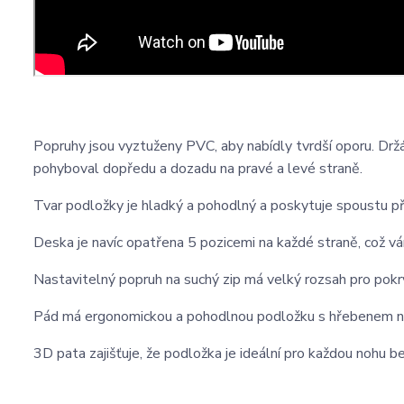
Popruhy jsou vyztuženy PVC, aby nabídly tvrdší oporu. Držá
pohyboval dopředu a dozadu na pravé a levé straně.
Tvar podložky je hladký a pohodlný a poskytuje spoustu při
Deska je navíc opatřena 5 pozicemi na každé straně, což v
Nastavitelný popruh na suchý zip má velký rozsah pro pokr
Pád má ergonomickou a pohodlnou podložku s hřebenem na špi
3D pata zajišťuje, že podložka je ideální pro každou nohu be