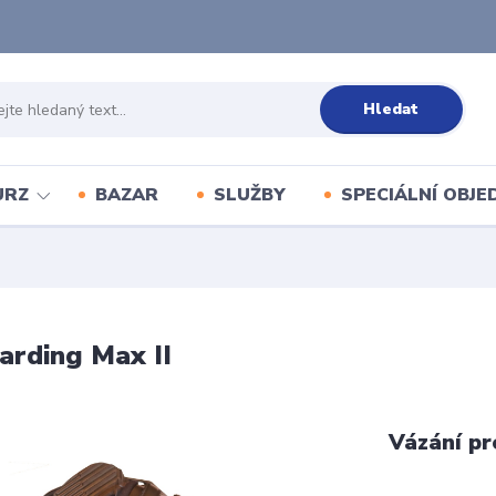
Hledat
URZ
BAZAR
SLUŽBY
SPECIÁLNÍ OBJ
I
arding Max II
Vázání pr