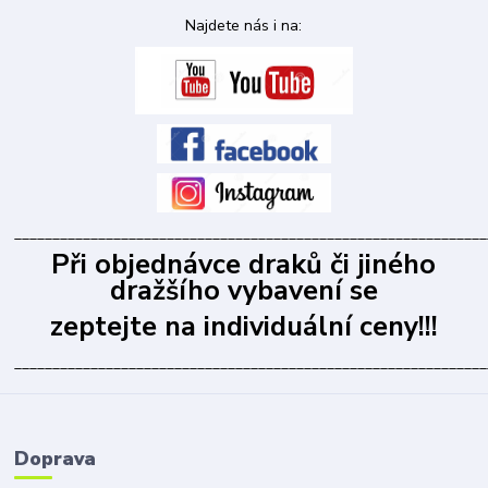
Najdete nás i na:
______________________________________________________________
Při objednávce draků či jiného
dražšího vybavení se
zeptejte na individuální ceny!!!
______________________________________________________________
Doprava