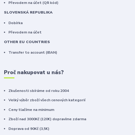
Převodem na účet (QR kód)
SLOVENSKÁ REPUBLIKA
Dobírka
Převodem na účet
OTHER EU COUNTRIES
Transfer to account (IBAN)
Proč nakupovat u nás?
Zkušenosti sbíráme od roku 2004
Velký výběr zboží všech cenových kategorií
Ceny tlačíme na minimum
Zboží nad 3000Kč (120€) dopravíme zdarma
Doprava od 90Kč (3,5€)