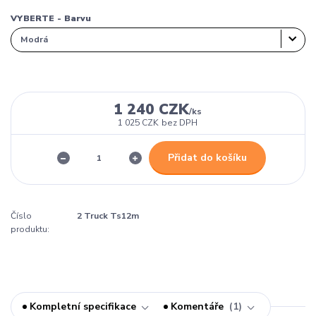
VYBERTE - Barvu
1 240 CZK
/
ks
1 025 CZK
bez DPH
Přidat do košíku
Číslo
2 Truck Ts12m
produktu:
Kompletní specifikace
Komentáře
1