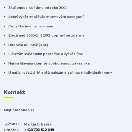
Zkušenosti sbíráme od roku 2004
Velký výběr zboží všech cenových kategorií
Ceny tlačíme na minimum
Zboží nad 3000Kč (120€) dopravíme zdarma
Doprava od 90Kč (3,5€)
S čistým svědomím poradíme a vysvětlíme
Našim hlavním cílem je spokojenost zákazníka
U našich stálých klientů nabízíme zajímavé individuální ceny
Kontakt
MujBoardShop.cz
Martin Urbášek
+420 702 812 049