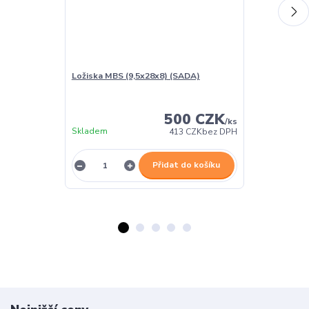
Ložiska MBS (9,5x28x8) (SADA)
Přilba MBS Br
500 CZK
/
ks
Skladem
413 CZK
bez DPH
Skladem
Přidat do košíku
Z