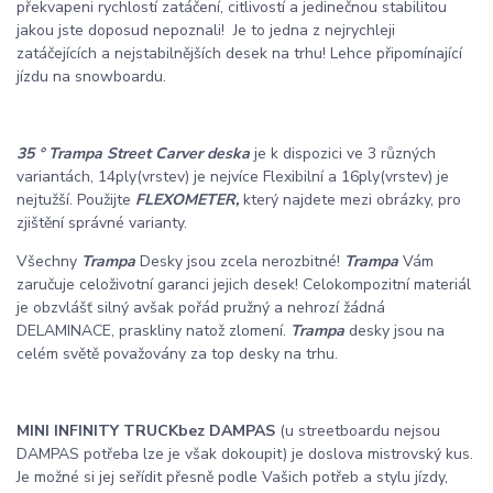
překvapeni rychlostí zatáčení, citlivostí a jedinečnou stabilitou
jakou jste doposud nepoznali! Je to jedna z nejrychleji
zatáčejících a nejstabilnějších desek na trhu! Lehce připomínající
jízdu na snowboardu.
35 °
Trampa
Street Carver deska
je k dispozici ve 3 různých
variantách, 14ply(vrstev) je nejvíce Flexibilní a 16ply(vrstev) je
nejtužší. Použijte
FLEXOMETER,
který najdete mezi obrázky, pro
zjištění správné varianty.
Všechny
Trampa
Desky jsou zcela nerozbitné!
Trampa
Vám
zaručuje celoživotní garanci jejich desek! Celokompozitní materiál
je obzvlášť silný avšak pořád pružný a nehrozí žádná
DELAMINACE, praskliny natož zlomení.
Trampa
desky jsou na
celém světě považovány za top desky na trhu.
MINI INFINITY TRUCK
bez DAMPAS
(u streetboardu nejsou
DAMPAS potřeba lze je však dokoupit) je doslova mistrovský kus.
Je možné si jej seřídit přesně podle Vašich potřeb a stylu jízdy,