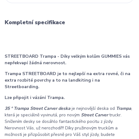
Kompletní specifikace
STREETBOARD Trampa - Díky velkým kolům GUMMIES vás
nepřekvapí žádná nerovnost.
Trampa STREETBOARD je to nejlepší na extra rovné, či na
extra rozbité povrchy a to na landkiting i na
Streetboarding.
Lze připojit i vázání Trampa.
35 °
Trampa
Street Carver deska
je nejnovější deska od
Trampa
,
která je speciálně vyvinutá, pro novým
Street Carver
truckr.
Snížením desky se dosáhlo fantastického pocitu z jízdy.
Nerovnost Vás, už nerozhodí!!! Díky pružinovým truckům a
možnosti je přizpůsobit přesně pro Váš styl jízdy, budete