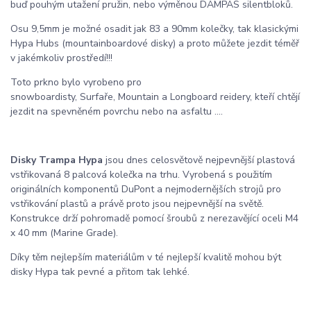
buď pouhým utažení pružin, nebo výměnou DAMPAS silentbloků.
Osu 9,5mm je možné osadit jak 83 a 90mm kolečky, tak klasickými
Hypa Hubs (mountainboardové disky) a proto můžete jezdit téměř
v jakémkoliv prostředí!!!
Toto prkno bylo vyrobeno pro
snowboardisty, Surfaře, Mountain a Longboard reidery, kteří ​​chtějí
jezdit na spevněném povrchu nebo na asfaltu ....
Disky Trampa Hypa
jsou dnes celosvětově nejpevnější plastová
vstřikovaná 8 palcová kolečka na trhu. Vyrobená s použitím
originálních komponentů DuPont a nejmodernějších strojů pro
vstřikování plastů a právě proto jsou nejpevnější na světě.
Konstrukce drží pohromadě pomocí šroubů z nerezavějící oceli M4
x 40 mm (Marine Grade).
Díky těm nejlepším materiálům v té nejlepší kvalitě mohou být
disky Hypa tak pevné a přitom tak lehké.