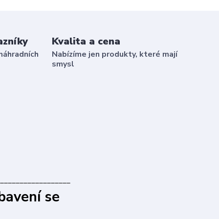
azníky
Kvalita a cena
náhradních
Nabízíme jen produkty, které mají
smysl
__________________
bavení se