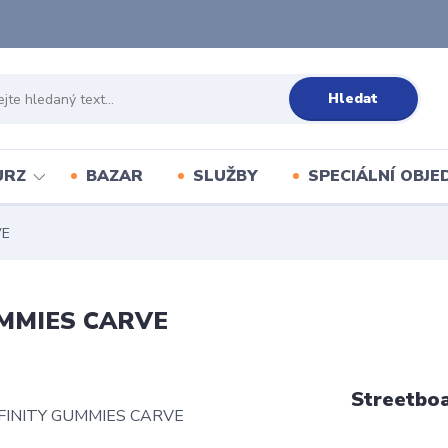
Hledat
URZ
BAZAR
SLUŽBY
SPECIÁLNÍ OBJ
VE
UMMIES CARVE
Streetbo