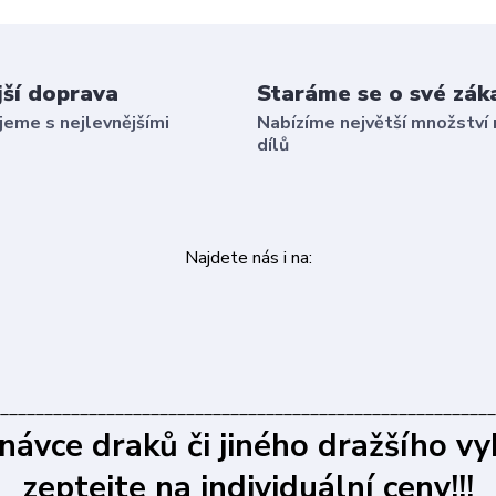
jší doprava
Staráme se o své zák
eme s nejlevnějšími
Nabízíme největší množství 
dílů
Najdete nás i na:
________________________________________________________
dnávce draků či jiného dražšího vy
zeptejte na individuální ceny!!!