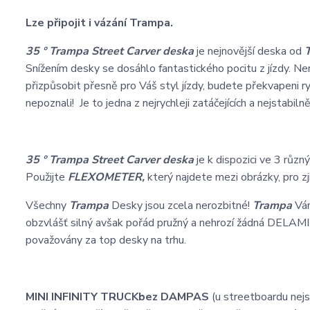
Lze připojit i vázání Trampa.
35 °
Trampa
Street Carver deska
je nejnovější deska od
T
Snížením desky se dosáhlo fantastického pocitu z jízdy. Ne
přizpůsobit přesně pro Váš styl jízdy, budete překvapeni ryc
nepoznali! Je to jedna z nejrychleji zatáčejících a nejstabil
35 °
Trampa
Street Carver deska
je k dispozici ve 3 různý
Použijte
FLEXOMETER,
který najdete mezi obrázky, pro zj
Všechny
Trampa
Desky jsou zcela nerozbitné!
Trampa
Vám
obzvlášť silný avšak pořád pružný a nehrozí žádná DELAM
považovány za top desky na trhu.
MINI INFINITY TRUCK
bez DAMPAS
(u streetboardu nej