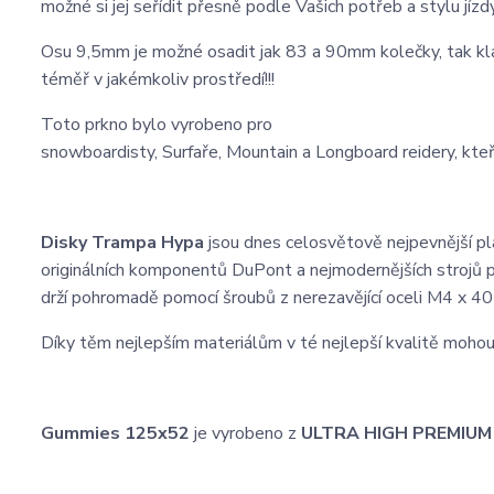
možné si jej seřídit přesně podle Vašich potřeb a stylu j
Osu 9,5mm je možné osadit jak 83 a 90mm kolečky, tak kl
téměř v jakémkoliv prostředí!!!
Toto prkno bylo vyrobeno pro
snowboardisty, Surfaře, Mountain a Longboard reidery, kteří 
Disky Trampa Hypa
jsou dnes celosvětově nejpevnější pl
originálních komponentů DuPont a nejmodernějších strojů pr
drží pohromadě pomocí šroubů z nerezavějící oceli M4 x 4
Díky těm nejlepším materiálům v té nejlepší kvalitě mohou
Gummies 125x52
je vyrobeno z
ULTRA HIGH PREMIU