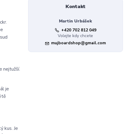
Kontakt
Martin Urbášek
ckr.
je
+420 702 812 049
Volejte kdy chcete
osud
mujboardshop@gmail.com
e nejtužší.
ál je
ětě
ý kus. Je