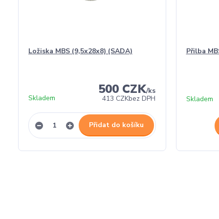
Ložiska MBS (9,5x28x8) (SADA)
Přilba MB
500 CZK
/
ks
Skladem
413 CZK
bez DPH
Skladem
Přidat do košíku