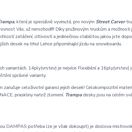
rampa
, která je speciálně vyvinutá, pro novým
Street Carver
tru
rovnost Vás, už nerozhodí!!! Díky pružinovým truckům a možnosti 
hlostí zatáčení, citlivostí a jedinečnou stabilitou jakou jste dop
nějších desek na trhu! Lehce připomínající jízdu na snowboardu.
ch variantách, 14ply(vrstev) je nejvíce Flexibilní a 16ply(vrstev) j
ištění správné varianty.
 zaručuje celoživotní garanci jejich desek! Celokompozitní materi
INACE, praskliny natož zlomení.
Trampa
desky jsou na celém sv
sou DAMPAS potřeba lze je však dokoupit) je doslova mistrovsk