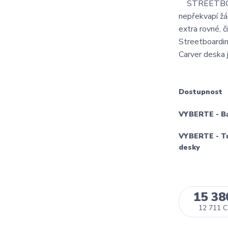
STREETBOAR
nepřekvapí ž
extra rovné, č
Streetboardin
Carver deska 
Dostupnost
VYBERTE - B
VYBERTE - T
desky
15 38
12 711 