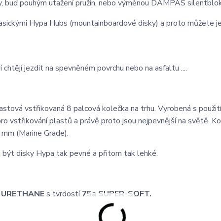
ízdy, buď pouhým utažení pružin, nebo výměnou DAMPAS silentblo
asickými Hypa Hubs (mountainboardové disky) a proto můžete je
​​chtějí jezdit na spevněném povrchu nebo na asfaltu ....
astová vstřikovaná 8 palcová kolečka na trhu. Vyrobená s použit
o vstřikování plastů a právě proto jsou nejpevnější na světě. K
0 mm (Marine Grade).
 být disky Hypa tak pevné a přitom tak lehké.
M URETHANE
s tvrdostí
75a SUPER-SOFT.