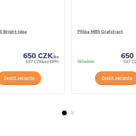
S Bright Idea
Přilba MBS Grafstract
650 CZK
650
/
ks
Skladem
537 CZK
bez DPH
537 C
Zvolit variantu
Zvolit variantu