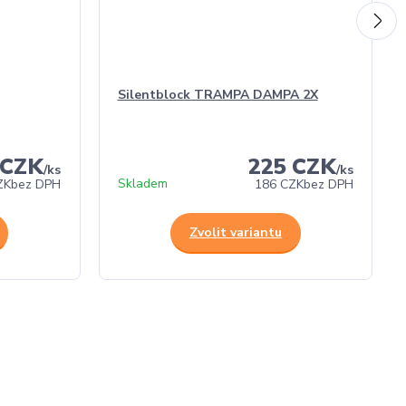
Silentblock TRAMPA DAMPA 2X
 CZK
225 CZK
/
ks
/
ks
Skladem
ZK
bez DPH
186 CZK
bez DPH
Zvolit variantu