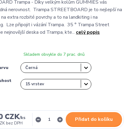
D Trampa - Díky velkým kolům GUMMIES vás
ádná nerovnost. Trampa STREETBOARD je to nejlepší na
i na extra rozbité povrchy a to na landkiting i na
g. Lze připojit i vázání Trampa. 35 ° Trampa Street
je nejnovější deska od Trampa, kte...
celý popis
Skladem obvykle do 7 prac. dnů
arvu
uhost
0 CZK
/
ks
Přidat do košíku
CZK
bez DPH