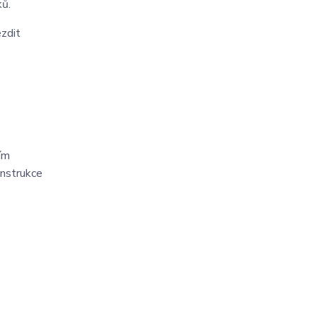
ků.
zdit
ím
onstrukce