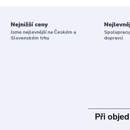
Nejnižší ceny
Nejlevně
Jsme nejlevnější na Českém a
Spolupracuj
Slovenském trhu
dopravci
__________________
Při obje