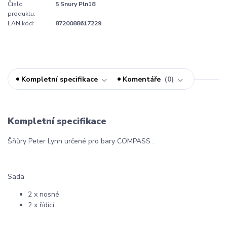
Číslo
5 Snury Pln18
produktu:
EAN kód:
8720088617229
Kompletní specifikace
Komentáře
0
Kompletní specifikace
Šňůry Peter Lynn určené pro bary COMPASS .
Sada
2 x nosné
2 x řídící