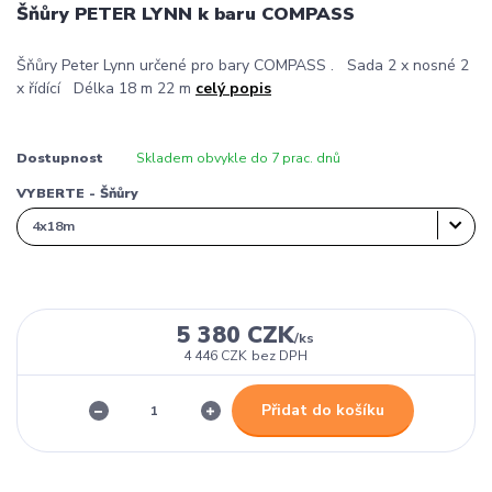
Šňůry PETER LYNN k baru COMPASS
Šňůry Peter Lynn určené pro bary COMPASS . Sada 2 x nosné 2
x řídící Délka 18 m 22 m
celý popis
Dostupnost
Skladem obvykle do 7 prac. dnů
VYBERTE - Šňůry
5 380 CZK
/
ks
4 446 CZK
bez DPH
Přidat do košíku