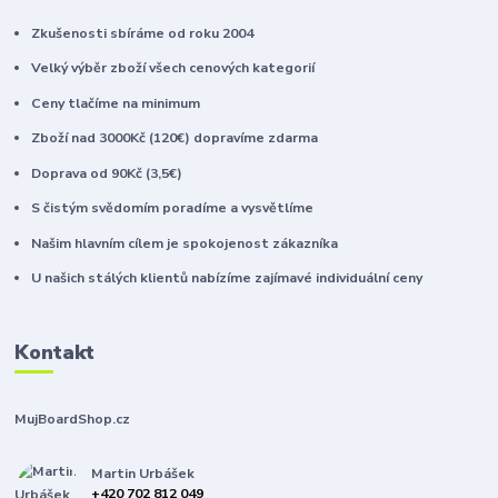
Zkušenosti sbíráme od roku 2004
Velký výběr zboží všech cenových kategorií
Ceny tlačíme na minimum
Zboží nad 3000Kč (120€) dopravíme zdarma
Doprava od 90Kč (3,5€)
S čistým svědomím poradíme a vysvětlíme
Našim hlavním cílem je spokojenost zákazníka
U našich stálých klientů nabízíme zajímavé individuální ceny
Kontakt
MujBoardShop.cz
Martin Urbášek
+420 702 812 049