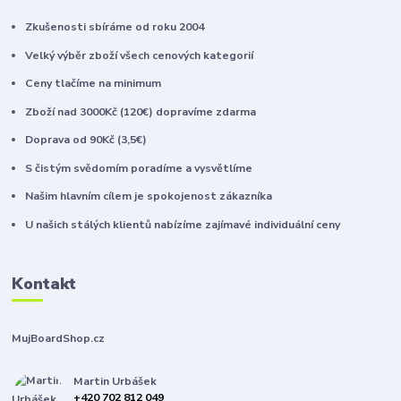
Zkušenosti sbíráme od roku 2004
Velký výběr zboží všech cenových kategorií
Ceny tlačíme na minimum
Zboží nad 3000Kč (120€) dopravíme zdarma
Doprava od 90Kč (3,5€)
S čistým svědomím poradíme a vysvětlíme
Našim hlavním cílem je spokojenost zákazníka
U našich stálých klientů nabízíme zajímavé individuální ceny
Kontakt
MujBoardShop.cz
Martin Urbášek
+420 702 812 049