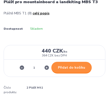
Plášť pro mountainboard a landkiting MBS T3
Pláště MBS T1 (8)
celý popis
Dostupnost
Skladem
440 CZK
/
ks
364 CZK
bez DPH
Přidat do košíku
Číslo
2 Plášť Mt1
produktu: