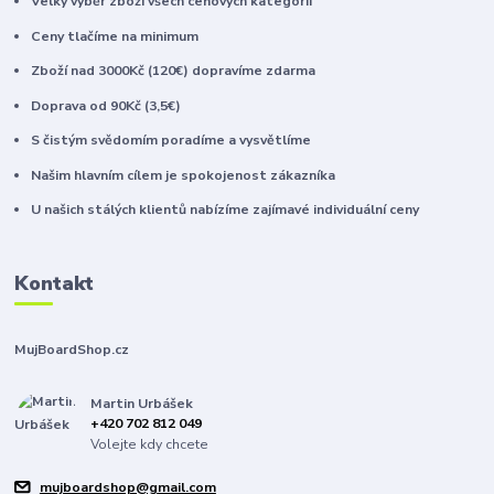
Velký výběr zboží všech cenových kategorií
Ceny tlačíme na minimum
Zboží nad 3000Kč (120€) dopravíme zdarma
Doprava od 90Kč (3,5€)
S čistým svědomím poradíme a vysvětlíme
Našim hlavním cílem je spokojenost zákazníka
U našich stálých klientů nabízíme zajímavé individuální ceny
Kontakt
MujBoardShop.cz
Martin Urbášek
+420 702 812 049
Volejte kdy chcete
mujboardshop@gmail.com