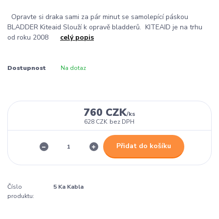
Opravte si draka sami za pár minut se samolepící páskou
BLADDER Kiteaid Slouží k opravě bladderů. KITEAID je na trhu
od roku 2008
celý popis
Dostupnost
Na dotaz
760 CZK
/
ks
628 CZK
bez DPH
Přidat do košíku
Číslo
5 Ka Kabla
produktu: