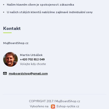
Našim hlavním cílem je spokojenost zákazníka
U našich stálých klientů nabízíme zajímavé individuální ceny
Kontakt
MujBoardShop.cz
Martin Urbášek
+420 702 812 049
Volejte kdy chcete
mujboardshop@gmail.com
COPYRIGHT 2017 / MujBoardShop.cz
Vytvořeno na
Eshop-rychle.cz