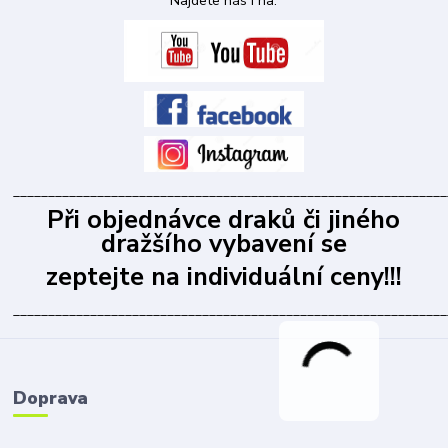
Najdete nás i na:
______________________________________________________________
Při objednávce draků či jiného
dražšího vybavení se
zeptejte na individuální ceny!!!
______________________________________________________________
Doprava