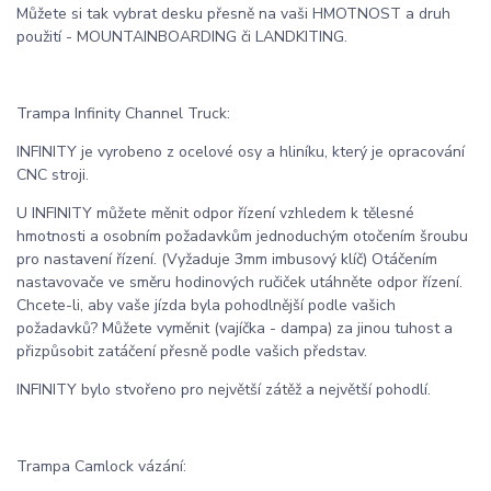
Můžete si tak vybrat desku přesně na vaši HMOTNOST a druh
použití - MOUNTAINBOARDING či LANDKITING.
Trampa Infinity Channel Truck:
INFINITY je vyrobeno z ocelové osy a hliníku, který je opracování
CNC stroji.
U INFINITY můžete měnit odpor řízení vzhledem k tělesné
hmotnosti a osobním požadavkům jednoduchým otočením šroubu
pro nastavení řízení. (Vyžaduje 3mm imbusový klíč) Otáčením
nastavovače ve směru hodinových ručiček utáhněte odpor řízení.
Chcete-li, aby vaše jízda byla pohodlnější podle vašich
požadavků? Můžete vyměnit (vajíčka - dampa) za jinou tuhost a
přizpůsobit zatáčení přesně podle vašich představ.
INFINITY bylo stvořeno pro největší zátěž a největší pohodlí.
Trampa Camlock vázání: