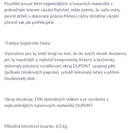
Použitím pouze těch nejjemnějších a luxusních materiálů s
jedinečným tvarem vázání Ratchet, máte jistotu, že vaše nohy
pevně drželí v dokonalé poloze.Pomocí ráčny dotáhne vázání
přesně tak jak potřebujete.
Trampa Superstar Huby :
Vytvořeno pro ty, kteří trvají na tom, že do svých desek dostanou
jen ty nejsilnější a nejlehčí komponenty. Krásný a technicky
dokonalý plastový rozdělovací okraj DUPONT, spojený pěti
špičkami hliníkových paprsků, vytváří dokonalý lehký a přitom
houževnatý disk.
Okraj obsahuje 15% skleněných vláken a je vyrobeno z
nejkvalitnějších nylonových materiálů DUPONT.
Přibližná hmotnost boardu: 6,5 kg