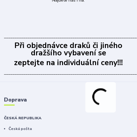
Najdete nás i na:
______________________________________________________________
Při objednávce draků či jiného
dražšího vybavení se
zeptejte na individuální ceny!!!
______________________________________________________________
Doprava
ČESKÁ REPUBLIKA
Česká pošta