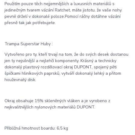
Použitím pouze těch nejjemnějších a luxusních materiálů s
jedinečným tvarem vázání Ratchet, máte jistotu, že vaše nohy
pevně drželí v dokonalé poloze.Pomocí ráčny dotáhne vázání
přesně tak jak potřebujete.
Trampa Superstar Huby :
Vytvořeno pro ty, kteří trvají na tom, že do svých desek dostanou
jen ty nejsilnější a nejlehčí komponenty. Krásný a technicky
dokonalý plastový rozdělovací okraj DUPONT, spojený pěti
špičkami hliníkových paprsků, vytváří dokonalý lehký a přitom
houževnatý disk.
Okraj obsahuje 15% skleněných vláken a je vyrobeno z
nejkvalitnějších nylonových materiálů DUPONT.
Přibližná hmotnost boardu: 6,5 kg