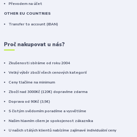
Převodem na účet
OTHER EU COUNTRIES
Transfer to account (IBAN)
Proč nakupovat u nás?
Zkušenosti sbíráme od roku 2004
Velký výběr zboží všech cenových kategorií
Ceny tlačíme na minimum
Zboží nad 3000Kč (120€) dopravíme zdarma
Doprava od 90Kč (3,5€)
S čistým svědomím poradíme a vysvětlíme
Našim hlavním cílem je spokojenost zákazníka
U našich stálých klientů nabízíme zajímavé individuální ceny