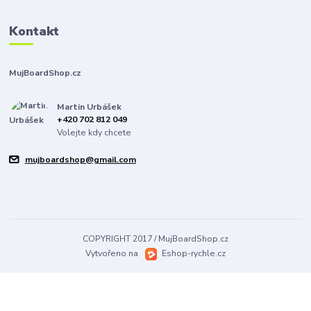
Kontakt
MujBoardShop.cz
Martin Urbášek
+420 702 812 049
Volejte kdy chcete
mujboardshop@gmail.com
COPYRIGHT 2017 / MujBoardShop.cz
Vytvořeno na
Eshop-rychle.cz