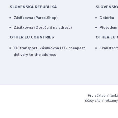
SLOVENSKÁ REPUBLIKA
SLOVENSK
Zásilkovna (ParcelShop)
Dobírka
Zásilkovna (Doručení na adresu)
Převodem
OTHER EU COUNTRIES
OTHER EU 
EU transport: Zásilkovna EU - cheapest
Transfer 
delivery to the address
Pro základní funk
účely cílení reklam
COPYRIGHT 2017 / MujBoardShop.cz