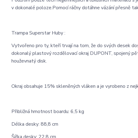
Použitím pouze těch nejjemnějších a luxusních materiálů s 
v dokonalé poloze.Pomocí ráčny dotáhne vázání přesně tak
Trampa Superstar Huby :
Vytvořeno pro ty, kteří trvají na tom, že do svých desek do
dokonalý plastový rozdělovací okraj DUPONT, spojený pěti 
houževnatý disk.
Okraj obsahuje 15% skleněných vláken a je vyrobeno z ne
Přibližná hmotnost boardu: 6,5 kg
Délka desky: 88,8 cm
Šířka desky: 22,8 cm