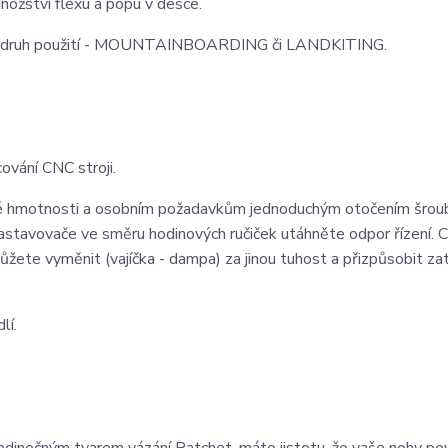
nožství flexu a popu v desce.
 a druh použití - MOUNTAINBOARDING či LANDKITING.
ování CNC stroji.
né hmotnosti a osobním požadavkům jednoduchým otočením šrou
astavovače ve směru hodinových ručiček utáhněte odpor řízení. C
žete vyměnit (vajíčka - dampa) za jinou tuhost a přizpůsobit za
lí.