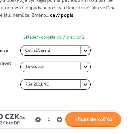
y a poskytuje vynikající poměr pevnosti k hmotnosti. Je
it obrovské dopady nebo síly a flex, stejně jako většina
eriálů nemůže. Změno...
celý popis
Skladem obvykle do 7 prac. dnů
arvu
uhost
0 CZK
/
ks
Přidat do košíku
CZK
bez DPH