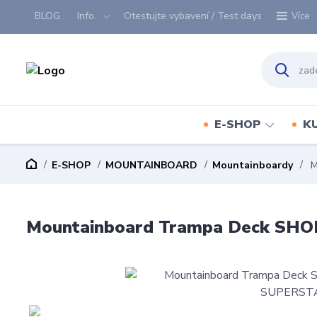
BLOG
Info.
Otestujte vybavení / Test days
Více
E-SHOP
K
E-SHOP
MOUNTAINBOARD
Mountainboardy
M
Mountainboard Trampa Deck SHOR