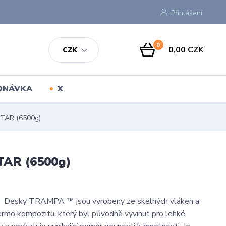
Přihlášení
0
0,00 CZK
CZK
EDNÁVKA
X
TAR (6500g)
TAR (6500g)
 Desky TRAMPA ™ jsou vyrobeny ze skelných vláken a
rmo kompozitu, který byl původně vyvinut pro lehké