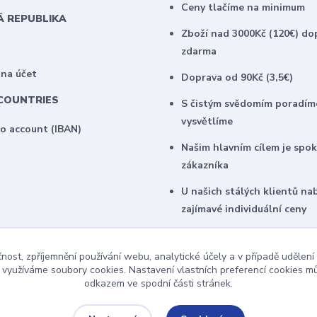
Ceny tlačíme na minimum
Á REPUBLIKA
Zboží nad 3000Kč (120€) do
zdarma
 na účet
Doprava od 90Kč (3,5€)
COUNTRIES
S čistým svědomím poradím
vysvětlíme
to account (IBAN)
Našim hlavním cílem je spo
zákazníka
U našich stálých klientů na
zajímavé individuální ceny
čnost, zpříjemnění používání webu, analytické účely a v případě udělení
y využíváme soubory cookies. Nastavení vlastních preferencí cookies mů
odkazem ve spodní části stránek.