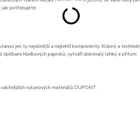
jedinečným tvarem vázání Ratchet, máte jistotu, že vaše nohy pev
 jak potřebujete.
stanou jen ty nejsilnější a nejlehčí komponenty. Krásný a technick
špičkami hliníkových paprsků, vytváří dokonalý lehký a přitom
jkvalitnějších nylonových materiálů DUPONT.