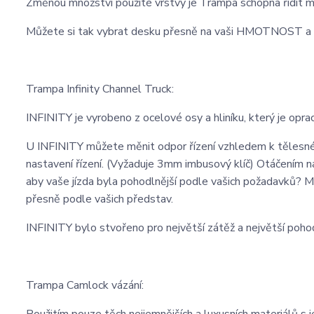
Změnou množství použité vrstvy je Trampa schopna řídit m
Můžete si tak vybrat desku přesně na vaši HMOTNOST
Trampa Infinity Channel Truck:
INFINITY je vyrobeno z ocelové osy a hliníku, který je oprac
U INFINITY můžete měnit odpor řízení vzhledem k těles
nastavení řízení. (Vyžaduje 3mm imbusový klíč) Otáčením n
aby vaše jízda byla pohodlnější podle vašich požadavků? Mů
přesně podle vašich představ.
INFINITY bylo stvořeno pro největší zátěž a největší pohod
Trampa Camlock vázání: