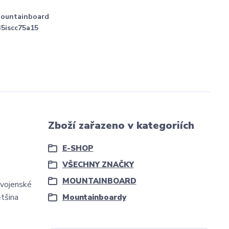
Mountainboard
5iscc75a15
Zboží zařazeno v kategoriích
E-SHOP
VŠECHNY ZNAČKY
MOUNTAINBOARD
 vojenské
ětšina
Mountainboardy