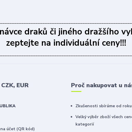
________________________________________________________
dnávce draků či jiného dražšího vy
zeptejte na individuální ceny!!!
________________________________________________________
v CZK, EUR
Proč nakupovat u ná
PUBLIKA
Zkušenosti sbíráme od roku
Velký výběr zboží všech ce
kategorií
na účet (QR kód)