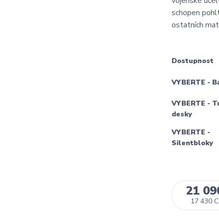
vojenské účel
schopen pohlt
ostatních mat
Dostupnost
VYBERTE - B
VYBERTE - T
desky
VYBERTE -
Silentbloky
21 09
17 430 