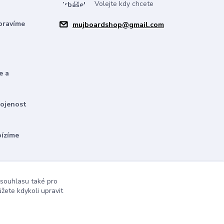
Volejte kdy chcete
pravíme
mujboardshop@gmail.com
e a
kojenost
bízíme
 souhlasu také pro
žete kdykoli upravit
Vytvořeno na
Eshop-rychle.cz