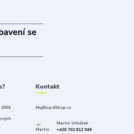
__________________
bavení se
__________________
s?
Kontakt
 2004
MujBoardShop.cz
nových
Martin Urbášek
+420 702 812 049