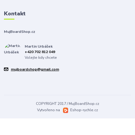
Kontakt
MujBoardShop.cz
Martin Urbášek
+420 702 812 049
Volejte kdy chcete
mujboardshop@gmail.com
COPYRIGHT 2017 / MujBoardShop.cz
Vytvořeno na
Eshop-rychle.cz