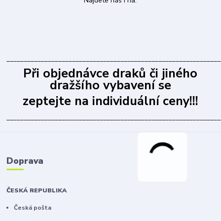
Najdete nás i na:
______________________________________________________________
Při objednávce draků či jiného
dražšího vybavení se
zeptejte na individuální ceny!!!
______________________________________________________________
Doprava
ČESKÁ REPUBLIKA
Česká pošta