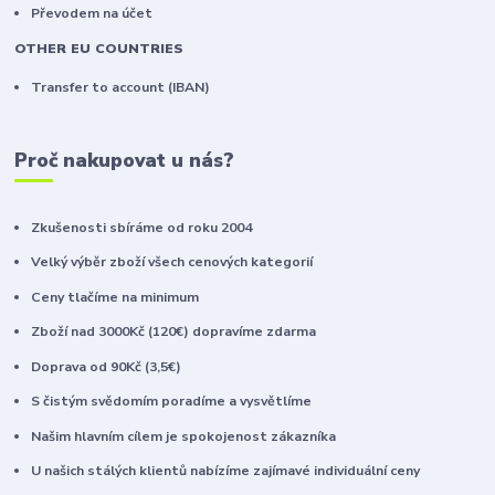
Převodem na účet
OTHER EU COUNTRIES
Transfer to account (IBAN)
Proč nakupovat u nás?
Zkušenosti sbíráme od roku 2004
Velký výběr zboží všech cenových kategorií
Ceny tlačíme na minimum
Zboží nad 3000Kč (120€) dopravíme zdarma
Doprava od 90Kč (3,5€)
S čistým svědomím poradíme a vysvětlíme
Našim hlavním cílem je spokojenost zákazníka
U našich stálých klientů nabízíme zajímavé individuální ceny