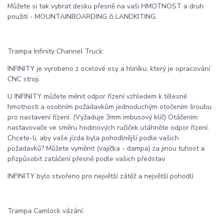
Můžete si tak vybrat desku přesně na vaši HMOTNOST a druh
použití - MOUNTAINBOARDING či LANDKITING.
Trampa Infinity Channel Truck:
INFINITY je vyrobeno z ocelové osy a hliníku, který je opracování
CNC stroji.
U INFINITY můžete měnit odpor řízení vzhledem k tělesné
hmotnosti a osobním požadavkům jednoduchým otočením šroubu
pro nastavení řízení. (Vyžaduje 3mm imbusový klíč) Otáčením
nastavovače ve směru hodinových ručiček utáhněte odpor řízení.
Chcete-li, aby vaše jízda byla pohodlnější podle vašich
požadavků? Můžete vyměnit (vajíčka - dampa) za jinou tuhost a
přizpůsobit zatáčení přesně podle vašich představ.
INFINITY bylo stvořeno pro největší zátěž a největší pohodlí.
Trampa Camlock vázání: