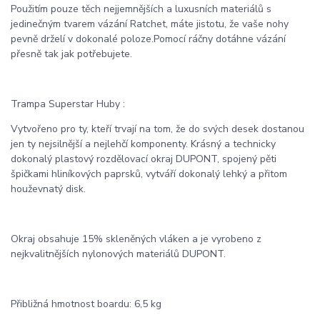
Použitím pouze těch nejjemnějších a luxusních materiálů s
jedinečným tvarem vázání Ratchet, máte jistotu, že vaše nohy
pevně drželí v dokonalé poloze.Pomocí ráčny dotáhne vázání
přesně tak jak potřebujete.
Trampa Superstar Huby :
Vytvořeno pro ty, kteří trvají na tom, že do svých desek dostanou
jen ty nejsilnější a nejlehčí komponenty. Krásný a technicky
dokonalý plastový rozdělovací okraj DUPONT, spojený pěti
špičkami hliníkových paprsků, vytváří dokonalý lehký a přitom
houževnatý disk.
Okraj obsahuje 15% skleněných vláken a je vyrobeno z
nejkvalitnějších nylonových materiálů DUPONT.
Přibližná hmotnost boardu: 6,5 kg