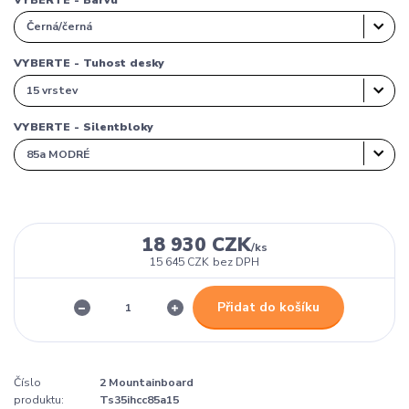
VYBERTE - Tuhost desky
VYBERTE - Silentbloky
18 930 CZK
/
ks
15 645 CZK
bez DPH
Přidat do košíku
Číslo
2 Mountainboard
produktu:
Ts35ihcc85a15