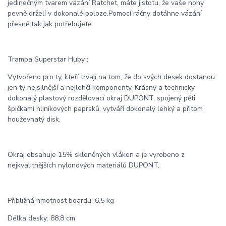
jedinečným tvarem vázání Ratchet, máte jistotu, že vaše nohy
pevně drželí v dokonalé poloze.Pomocí ráčny dotáhne vázání
přesně tak jak potřebujete.
Trampa Superstar Huby :
Vytvořeno pro ty, kteří trvají na tom, že do svých desek dostanou
jen ty nejsilnější a nejlehčí komponenty. Krásný a technicky
dokonalý plastový rozdělovací okraj DUPONT, spojený pěti
špičkami hliníkových paprsků, vytváří dokonalý lehký a přitom
houževnatý disk.
Okraj obsahuje 15% skleněných vláken a je vyrobeno z
nejkvalitnějších nylonových materiálů DUPONT.
Přibližná hmotnost boardu: 6,5 kg
Délka desky: 88,8 cm