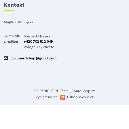
Kontakt
MujBoardShop.cz
Martin Urbášek
+420 702 812 049
Volejte kdy chcete
mujboardshop@gmail.com
COPYRIGHT 2017 / MujBoardShop.cz
Vytvořeno na
Eshop-rychle.cz