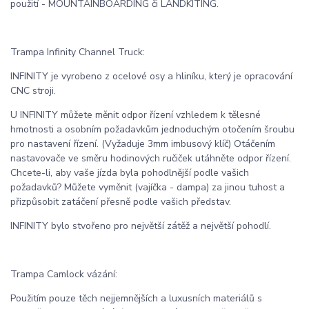
použití - MOUNTAINBOARDING či LANDKITING.
Trampa Infinity Channel Truck:
INFINITY je vyrobeno z ocelové osy a hliníku, který je opracování
CNC stroji.
U INFINITY můžete měnit odpor řízení vzhledem k tělesné
hmotnosti a osobním požadavkům jednoduchým otočením šroubu
pro nastavení řízení. (Vyžaduje 3mm imbusový klíč) Otáčením
nastavovače ve směru hodinových ručiček utáhněte odpor řízení.
Chcete-li, aby vaše jízda byla pohodlnější podle vašich
požadavků? Můžete vyměnit (vajíčka - dampa) za jinou tuhost a
přizpůsobit zatáčení přesně podle vašich představ.
INFINITY bylo stvořeno pro největší zátěž a největší pohodlí.
Trampa Camlock vázání:
Použitím pouze těch nejjemnějších a luxusních materiálů s