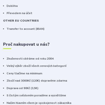
Dobírka
Převodem na účet
OTHER EU COUNTRIES
Transfer to account (IBAN)
Proč nakupovat u nás?
Zkušenosti sbíráme od roku 2004
Velký výběr zboží všech cenových kategorií
Ceny tlačíme na minimum
Zboží nad 3000Kč (120€) dopravíme zdarma
Doprava od 90Kč (3,5€)
S čistým svědomím poradíme a vysvětlíme
Našim hlavním cílem je spokojenost zákazníka