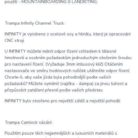
použití - MOUNTAINBOARDING či LANDKITING.
Trampa Infinity Channel Truck:
INFINITY je vyrobeno z ocelové osy a hliníku, který je opracování
CNC stroji.
U INFINITY můžete měnit odpor řízení vzhledem k tělesné
hmotnosti a osobním požadavkům jednoduchým otočením šroubu
pro nastavení řízení. (Vyžaduje 3mm imbusový klíč) Otáčením
nastavovače ve směru hodinových ručiček utáhněte odpor řízení.
Chcete-li, aby vaše jízda byla pohodlnější podle vašich
požadavků? Můžete vyměnit (vajíčka - dampa) za jinou tuhost a
přizpůsobit zatáčení přesně podle vašich představ.
INFINITY bylo stvořeno pro největší zátěž a největší pohodlí.
Trampa Camlock vázání:
Použitím pouze těch nejjemnějších a luxusních materiálů s