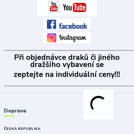
______________________________________________________________
Při objednávce draků či jiného
dražšího vybavení se
zeptejte na individuální ceny!!!
______________________________________________________________
Doprava
ČESKÁ REPUBLIKA