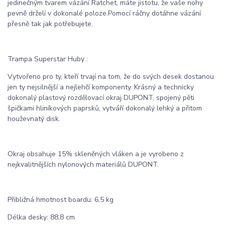
jedinečným tvarem vázání Ratchet, máte jistotu, že vaše nohy
pevně drželí v dokonalé poloze.Pomocí ráčny dotáhne vázání
přesně tak jak potřebujete.
Trampa Superstar Huby :
Vytvořeno pro ty, kteří trvají na tom, že do svých desek dostanou
jen ty nejsilnější a nejlehčí komponenty. Krásný a technicky
dokonalý plastový rozdělovací okraj DUPONT, spojený pěti
špičkami hliníkových paprsků, vytváří dokonalý lehký a přitom
houževnatý disk.
Okraj obsahuje 15% skleněných vláken a je vyrobeno z
nejkvalitnějších nylonových materiálů DUPONT.
Přibližná hmotnost boardu: 6,5 kg
Délka desky: 88,8 cm