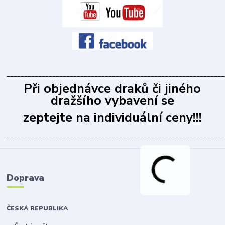
______________________________________________________________
Při objednávce draků či jiného
dražšího vybavení se
zeptejte na individuální ceny!!!
______________________________________________________________
Doprava
ČESKÁ REPUBLIKA