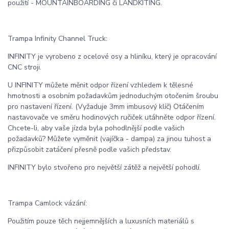
použití - MOUNTAINBOARDING či LANDKITING.
Trampa Infinity Channel Truck:
INFINITY je vyrobeno z ocelové osy a hliníku, který je opracování
CNC stroji.
U INFINITY můžete měnit odpor řízení vzhledem k tělesné
hmotnosti a osobním požadavkům jednoduchým otočením šroubu
pro nastavení řízení. (Vyžaduje 3mm imbusový klíč) Otáčením
nastavovače ve směru hodinových ručiček utáhněte odpor řízení.
Chcete-li, aby vaše jízda byla pohodlnější podle vašich
požadavků? Můžete vyměnit (vajíčka - dampa) za jinou tuhost a
přizpůsobit zatáčení přesně podle vašich představ.
INFINITY bylo stvořeno pro největší zátěž a největší pohodlí.
Trampa Camlock vázání:
Použitím pouze těch nejjemnějších a luxusních materiálů s