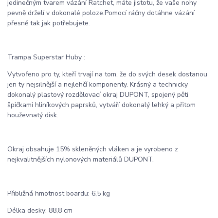
jedinečným tvarem vázání Ratchet, máte jistotu, že vaše nohy
pevně drželí v dokonalé poloze.Pomocí ráčny dotáhne vázání
přesně tak jak potřebujete.
Trampa Superstar Huby :
Vytvořeno pro ty, kteří trvají na tom, že do svých desek dostanou
jen ty nejsilnější a nejlehčí komponenty. Krásný a technicky
dokonalý plastový rozdělovací okraj DUPONT, spojený pěti
špičkami hliníkových paprsků, vytváří dokonalý lehký a přitom
houževnatý disk.
Okraj obsahuje 15% skleněných vláken a je vyrobeno z
nejkvalitnějších nylonových materiálů DUPONT.
Přibližná hmotnost boardu: 6,5 kg
Délka desky: 88,8 cm