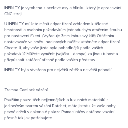
INFINITY je vyrobeno z ocelové osy a hliníku, který je opracování
CNC stroji.
U INFINITY můžete měnit odpor řízení vzhledem k tělesné
hmotnosti a osobním požadavkům jednoduchým otočením šroubu
pro nastavení řízení. (Vyžaduje 3mm imbusový klíč) Otáčením
nastavovače ve směru hodinových ručiček utáhněte odpor řízení.
Chcete-li, aby vaše jízda byla pohodlnější podle vašich
požadavků? Můžete vyměnit (vajíčka - dampa) za jinou tuhost a
přizpůsobit zatáčení přesně podle vašich představ.
INFINITY bylo stvořeno pro největší zátěž a největší pohodlí.
Trampa Camlock vázání:
Použitím pouze těch nejjemnějších a luxusních materiálů s
jedinečným tvarem vázání Ratchet, máte jistotu, že vaše nohy
pevně drželí v dokonalé poloze.Pomocí ráčny dotáhne vázání
přesně tak jak potřebujete.