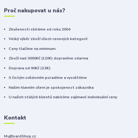
Proč nakupovat u nás?
Zkušenosti sbíráme od roku 2004
Velký výběr zboží všech cenových kategorií
Ceny tlačíme na minimum
Zboží nad 3000Kč (120€) dopravíme zdarma
Doprava od 90Kč (3,5€)
S čistým svědomím poradíme a vysvětlíme
Našim hlavním cílem je spokojenost zákazníka
U našich stálých klientů nabízíme zajímavé individuální ceny
Kontakt
MujBoardShop.cz