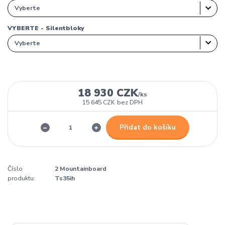
VYBERTE - Silentbloky
18 930 CZK
/
ks
15 645 CZK
bez DPH
Přidat do košíku
Číslo
2 Mountainboard
produktu:
Ts35ih