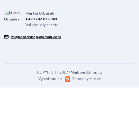
Martin Urbášek
+420 702 812 049
Volejte kdy chcete
mujboardshop@gmail.com
COPYRIGHT 2017 / MujBoardShop.cz
Vytvořeno na
Eshop-rychle.cz