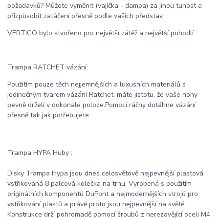
požadavků? Můžete vyměnit (vajíčka - dampa) za jinou tuhost a
přizpůsobit zatáčení přesně podle vašich představ.
VERTIGO bylo stvořeno pro největší zátěž a největší pohodlí.
Trampa RATCHET vázání:
Použitím pouze těch nejjemnějších a luxusních materiálů s
jedinečným tvarem vázání Ratchet, máte jistotu, že vaše nohy
pevně drželí v dokonalé poloze.Pomocí ráčny dotáhne vázání
přesně tak jak potřebujete.
Trampa HYPA Huby :
Disky Trampa Hypa jsou dnes celosvětově nejpevnější plastová
vstřikovaná 8 palcová kolečka na trhu. Vyrobená s použitím
originálních komponentů DuPont a nejmodernějších strojů pro
vstřikování plastů a právě proto jsou nejpevnější na světě.
Konstrukce drží pohromadě pomocí šroubů z nerezavějící oceli M4