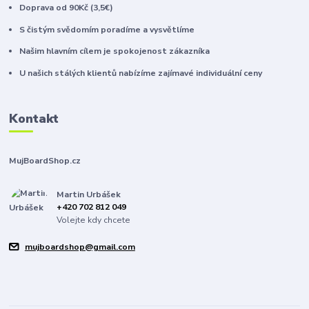
Doprava od 90Kč (3,5€)
S čistým svědomím poradíme a vysvětlíme
Našim hlavním cílem je spokojenost zákazníka
U našich stálých klientů nabízíme zajímavé individuální ceny
Kontakt
MujBoardShop.cz
Martin Urbášek
+420 702 812 049
Volejte kdy chcete
mujboardshop@gmail.com