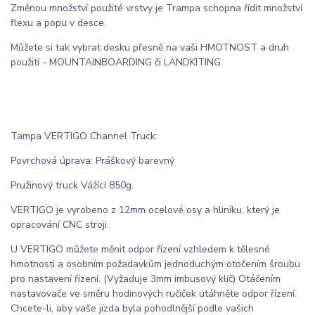
Změnou množství použité vrstvy je Trampa schopna řídit množství
flexu a popu v desce.
Můžete si tak vybrat desku přesně na vaši HMOTNOST a druh
použití - MOUNTAINBOARDING či LANDKITING.
Tampa VERTIGO Channel Truck:
Povrchová úprava: Práškový barevný
Pružinový truck Vážící 850g.
VERTIGO je vyrobeno z 12mm ocelové osy a hliníku, který je
opracování CNC stroji.
U VERTIGO můžete měnit odpor řízení vzhledem k tělesné
hmotnosti a osobním požadavkům jednoduchým otočením šroubu
pro nastavení řízení. (Vyžaduje 3mm imbusový klíč) Otáčením
nastavovače ve směru hodinových ručiček utáhněte odpor řízení.
Chcete-li, aby vaše jízda byla pohodlnější podle vašich