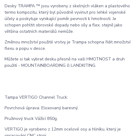
Desky TRAMPA ™ jsou vyrobeny z skelných vláken a plastového
termo kompozitu, který byl původně vyvinut pro lehké vojenské
účely a poskytuje vynikající poměr pevnosti k hmotnosti. Je
schopen pohltit obrovské dopady nebo síly a flex, stejně jako
většina ostatních materiálů nemůže.
Změnou množství použité vrstvy je Trampa schopna řídit množství
flexu a popu v desce.
Můžete si tak vybrat desku přesně na vaši HMOTNOST a druh
použití - MOUNTAINBOARDING či LANDKITING.
Tampa VERTIGO Channel Truck:
Povrchová úprava: Eloxovaný barevný
Pružinový truck Vážící 850g.
VERTIGO je vyrobeno z 12mm ocelové osy a hliníku, který je
opracování CNC stroji.