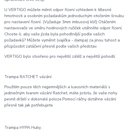
U VERTIGO můžete měnit odpor řízení vzhledem k tělesné
hmotnosti a osobním požadavkům jednoduchým otočením šroubu
pro nastavení řízení. (Vyžaduje 3mm imbusový klíč) Otáčením
nastavovače ve směru hodinových ručiček utáhněte odpor řízení.
Chcete-li, aby vaše jízda byla pohodlnější podle vašich
požadavků? Můžete vyměnit (vajíčka - dampa) za jinou tuhost a
přizpůsobit zatáčení přesně podle vašich představ.
VERTIGO bylo stvořeno pro největší zátěž a největší pohodlí.
Trampa RATCHET vázání:
Použitím pouze těch nejjemnějších a luxusních materiálů s
jedinečným tvarem vázání Ratchet, máte jistotu, že vaše nohy
pevně drželí v dokonalé poloze.Pomocí ráčny dotáhne vázání
přesně tak jak potřebujete.
Trampa HYPA Huby :