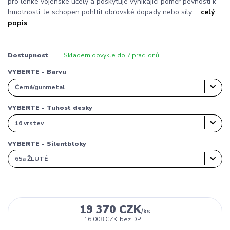
pro lehké vojenské účely a poskytuje vynikající poměr pevnosti k
hmotnosti. Je schopen pohltit obrovské dopady nebo síly ...
celý
popis
Dostupnost
Skladem obvykle do 7 prac. dnů
VYBERTE - Barvu
VYBERTE - Tuhost desky
VYBERTE - Silentbloky
19 370 CZK
/
ks
16 008 CZK
bez DPH