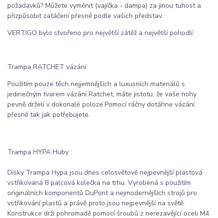
požadavků? Můžete vyměnit (vajíčka - dampa) za jinou tuhost a
přizpůsobit zatáčení přesně podle vašich představ.
VERTIGO bylo stvořeno pro největší zátěž a největší pohodlí.
Trampa RATCHET vázání:
Použitím pouze těch nejjemnějších a luxusních materiálů s
jedinečným tvarem vázání Ratchet, máte jistotu, že vaše nohy
pevně drželí v dokonalé poloze.Pomocí ráčny dotáhne vázání
přesně tak jak potřebujete.
Trampa HYPA Huby :
Disky Trampa Hypa jsou dnes celosvětově nejpevnější plastová
vstřikovaná 8 palcová kolečka na trhu. Vyrobená s použitím
originálních komponentů DuPont a nejmodernějších strojů pro
vstřikování plastů a právě proto jsou nejpevnější na světě.
Konstrukce drží pohromadě pomocí šroubů z nerezavějící oceli M4