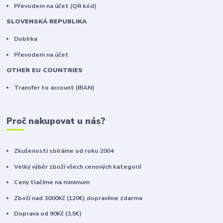
Převodem na účet (QR kód)
SLOVENSKÁ REPUBLIKA
Dobírka
Převodem na účet
OTHER EU COUNTRIES
Transfer to account (IBAN)
Proč nakupovat u nás?
Zkušenosti sbíráme od roku 2004
Velký výběr zboží všech cenových kategorií
Ceny tlačíme na minimum
Zboží nad 3000Kč (120€) dopravíme zdarma
Doprava od 90Kč (3,5€)