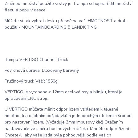
Změnou množství použité vrstvy je Trampa schopna řídit množství
flexu a popu v desce.
Můžete si tak vybrat desku přesně na vaši HMOTNOST a druh
použití - MOUNTAINBOARDING či LANDKITING.
Tampa VERTIGO Channel Truck:
Povrchová úprava: Eloxovaný barevný
Pružinový truck Vážící 850g.
VERTIGO je vyrobeno z 12mm ocelové osy a hliníku, který je
opracování CNC stroji.
U VERTIGO můžete měnit odpor řízení vzhledem k tělesné
hmotnosti a osobním požadavkům jednoduchým otočením šroubu
pro nastavení řízení. (Vyžaduje 3mm imbusový klíč) Otáčením
nastavovače ve směru hodinových ručiček utáhněte odpor řízení.
Chcete-li, aby vaše jízda byla pohodlnější podle vašich