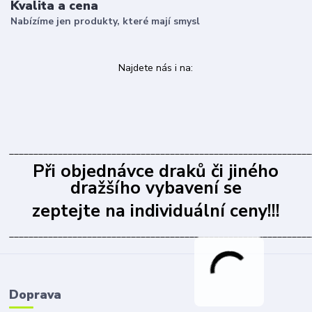
Kvalita a cena
Nabízíme jen produkty, které mají smysl
Najdete nás i na:
______________________________________________________________
Při objednávce draků či jiného
dražšího vybavení se
zeptejte na individuální ceny!!!
______________________________________________________________
Doprava