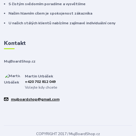
S čistým svědomím poradíme a vysvětlíme
Našim hlavním cílem je spokojenost zákazníka
U našich stálých klientů nabízíme zajímavé individuální ceny
Kontakt
MujBoardShop.cz
Martin Urbášek
+420 702 812 049
Volejte kdy chcete
mujboardshop@gmail.com
COPYRIGHT 2017 / MujBoardShop.cz