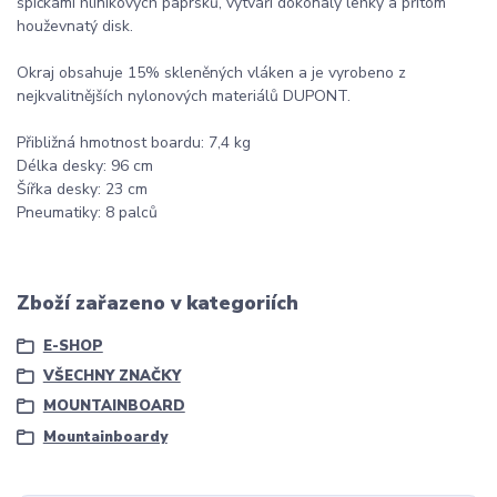
špičkami hliníkových paprsků, vytváří dokonalý lehký a přitom
houževnatý disk.
Okraj obsahuje 15% skleněných vláken a je vyrobeno z
nejkvalitnějších nylonových materiálů DUPONT.
Přibližná hmotnost boardu: 7,4 kg
Délka desky: 96 cm
Šířka desky: 23 cm
Pneumatiky: 8 palců
Zboží zařazeno v kategoriích
E-SHOP
VŠECHNY ZNAČKY
MOUNTAINBOARD
Mountainboardy