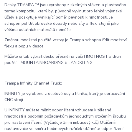
Desky TRAMPA ™ jsou vyrobeny z skelných vláken a plastového
termo kompozitu, který byl původně vyvinut pro lehké vojenské
účely a poskytuje vynikající poměr pevnosti k hmotnosti. Je
schopen pohltit obrovské dopady nebo síly a flex, stejně jako
většina ostatních materiálů nemůže.
Změnou množství použité vrstvy je Trampa schopna řídit množství
flexu a popu v desce.
Můžete si tak vybrat desku přesně na vaši HMOTNOST a druh
použití - MOUNTAINBOARDING či LANDKITING.
Trampa Infinity Channel Truck:
INFINITY je vyrobeno z ocelové osy a hliníku, který je opracování
CNC stroji.
U INFINITY můžete měnit odpor řízení vzhledem k tělesné
hmotnosti a osobním požadavkům jednoduchým otočením šroubu
pro nastavení řízení. (Vyžaduje 3mm imbusový klíč) Otáčením
nastavovače ve směru hodinových ručiček utáhněte odpor řízení.