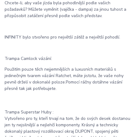
Chcete-li, aby vaše jízda byla pohodlnější podle vašich
požadavků? Můžete vyměnit (vajíčka - dampa) za jinou tuhost a
přizpůsobit zatáčení přesně podle vašich představ.
INFINITY bylo stvořeno pro největší zátěž a největší pohodlí.
Trampa Camlock vázání:
Použitím pouze těch nejjemnějších a luxusních materiálů s
jedinečným tvarem vázání Ratchet, máte jistotu, že vaše nohy
pevně drželí v dokonalé poloze.Pomocí ráčny dotáhne vázání
přesně tak jak potřebujete.
Trampa Superstar Huby :
Vytvořeno pro ty, kteří trvají na tom, že do svých desek dostanou
jen ty nejsilnější a nejlehčí komponenty. Krásný a technicky
dokonalý plastový rozdělovací okraj DUPONT, spojený pěti