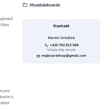
Mountainboardy
vojenské
ětšina
Kontakt
Martin Urbášek
+420 702 812 049
Volejte kdy chcete
mujboardshop@gmail.com
bu pro
hcete-li,
táčení