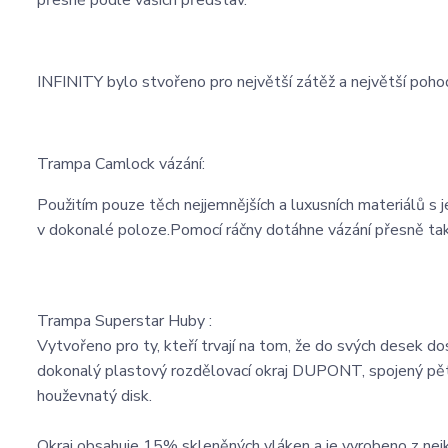
přesně podle vašich představ.
INFINITY bylo stvořeno pro největší zátěž a největší pohod
Trampa Camlock vázání:
Použitím pouze těch nejjemnějších a luxusních materiálů s 
v dokonalé poloze.Pomocí ráčny dotáhne vázání přesně tak
Trampa Superstar Huby :
Vytvořeno pro ty, kteří trvají na tom, že do svých desek do
dokonalý plastový rozdělovací okraj DUPONT, spojený pěti 
houževnatý disk.
Okraj obsahuje 15% skleněných vláken a je vyrobeno z ne