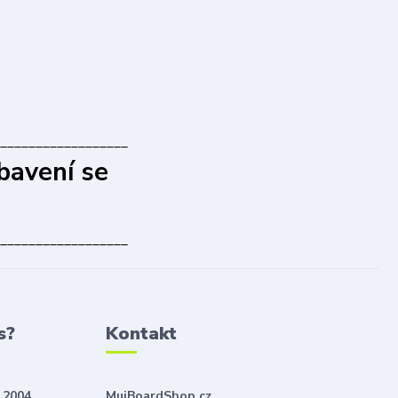
__________________
bavení se
__________________
s?
Kontakt
 2004
MujBoardShop.cz