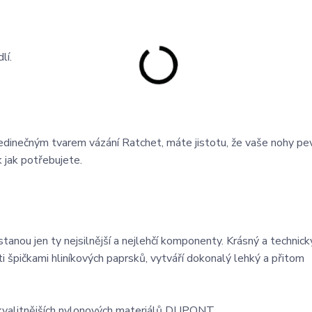
lí.
jedinečným tvarem vázání Ratchet, máte jistotu, že vaše nohy pev
 jak potřebujete.
stanou jen ty nejsilnější a nejlehčí komponenty. Krásný a technick
špičkami hliníkových paprsků, vytváří dokonalý lehký a přitom
jkvalitnějších nylonových materiálů DUPONT.