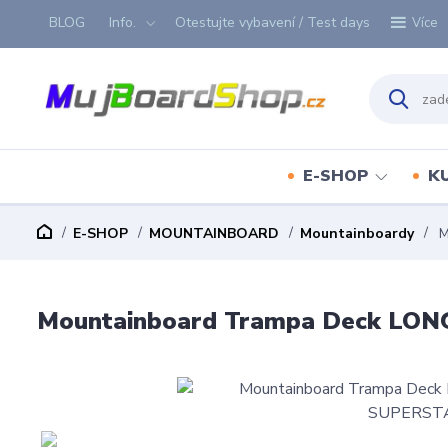
BLOG
Info.
Otestujte vybavení / Test days
Více
E-SHOP
K
E-SHOP
MOUNTAINBOARD
Mountainboardy
M
Mountainboard Trampa Deck LONG