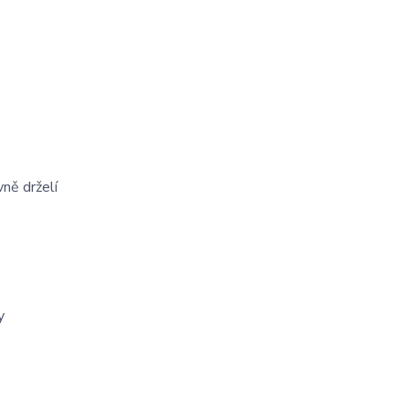
ně drželí
y