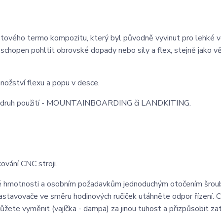
ového termo kompozitu, který byl původně vyvinut pro lehké 
 schopen pohltit obrovské dopady nebo síly a flex, stejně jako v
nožství flexu a popu v desce.
 a druh použití - MOUNTAINBOARDING či LANDKITING.
ování CNC stroji.
né hmotnosti a osobním požadavkům jednoduchým otočením šrou
astavovače ve směru hodinových ručiček utáhněte odpor řízení. C
žete vyměnit (vajíčka - dampa) za jinou tuhost a přizpůsobit za