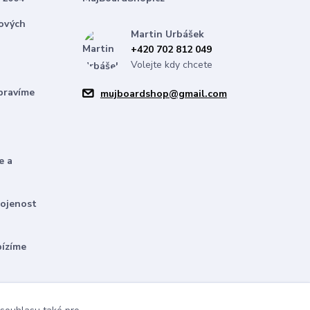
nových
Martin Urbášek
+420 702 812 049
Volejte kdy chcete
pravíme
mujboardshop@gmail.com
e a
kojenost
bízíme