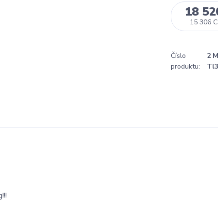
18 52
15 306 
Číslo
2 
produktu:
Tl3
!!