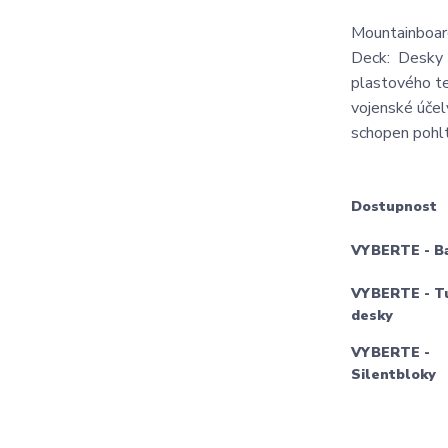
Mountainboard
Deck: Desky 
plastového te
vojenské účel
schopen pohlt
Dostupnost
VYBERTE - B
VYBERTE - T
desky
VYBERTE -
Silentbloky