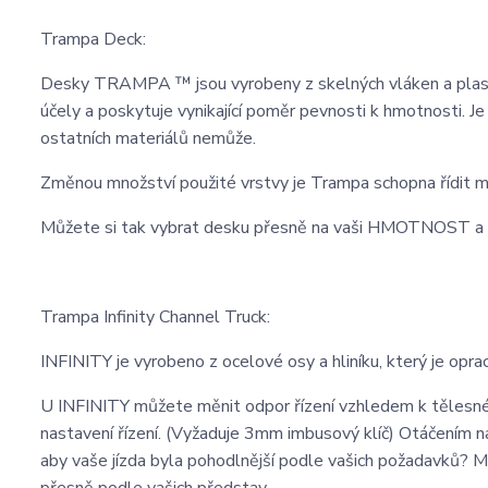
Trampa Deck:
Desky TRAMPA ™ jsou vyrobeny z skelných vláken a plast
účely a poskytuje vynikající poměr pevnosti k hmotnosti. Je
ostatních materiálů nemůže.
Změnou množství použité vrstvy je Trampa schopna řídit m
Můžete si tak vybrat desku přesně na vaši HMOTNOST
Trampa Infinity Channel Truck:
INFINITY je vyrobeno z ocelové osy a hliníku, který je oprac
U INFINITY můžete měnit odpor řízení vzhledem k těles
nastavení řízení. (Vyžaduje 3mm imbusový klíč) Otáčením n
aby vaše jízda byla pohodlnější podle vašich požadavků? Mů