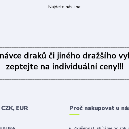
Najdete nás i na:
________________________________________________________
dnávce draků či jiného dražšího vy
zeptejte na individuální ceny!!!
________________________________________________________
v CZK, EUR
Proč nakupovat u ná
PUBLIKA
Zkušenosti sbíráme od roku