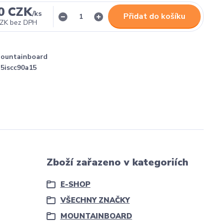
0 CZK
/
ks
Přidat do košíku
CZK
bez DPH
Mountainboard
5iscc90a15
Zboží zařazeno v kategoriích
E-SHOP
VŠECHNY ZNAČKY
MOUNTAINBOARD