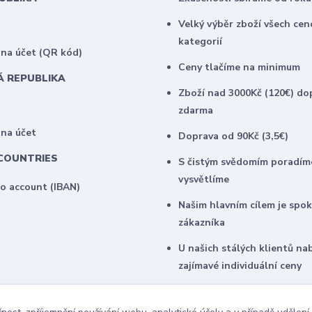
Velký výběr zboží všech ce
kategorií
na účet (QR kód)
Ceny tlačíme na minimum
Á REPUBLIKA
Zboží nad 3000Kč (120€) do
zdarma
 na účet
Doprava od 90Kč (3,5€)
COUNTRIES
S čistým svědomím poradím
vysvětlíme
to account (IBAN)
Našim hlavním cílem je spo
zákazníka
U našich stálých klientů na
zajímavé individuální ceny