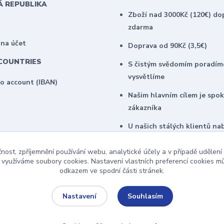
Á REPUBLIKA
Zboží nad 3000Kč (120€) do
zdarma
 na účet
Doprava od 90Kč (3,5€)
COUNTRIES
S čistým svědomím poradím
vysvětlíme
to account (IBAN)
Našim hlavním cílem je spo
zákazníka
U našich stálých klientů na
zajímavé individuální ceny
čnost, zpříjemnění používání webu, analytické účely a v případě udělení
y využíváme soubory cookies. Nastavení vlastních preferencí cookies mů
odkazem ve spodní části stránek.
Souhlasím
Nastavení