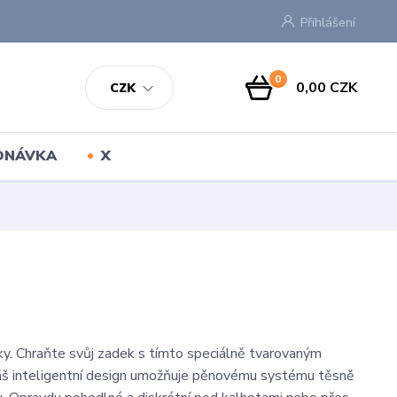
Přihlášení
0
0,00 CZK
CZK
EDNÁVKA
X
y. Chraňte svůj zadek s tímto speciálně tvarovaným
áš inteligentní design umožňuje pěnovému systému těsně