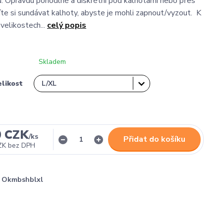
lu. Opravdu pohodlné a diskrétní pod kalhotami nebo přes
te si sundávat kalhoty, abyste je mohli zapnout/vyzout. K
 velikostech...
celý popis
Skladem
likost
0 CZK
/
ks
Přidat do košíku
ZK
bez DPH
Okmbshblxl