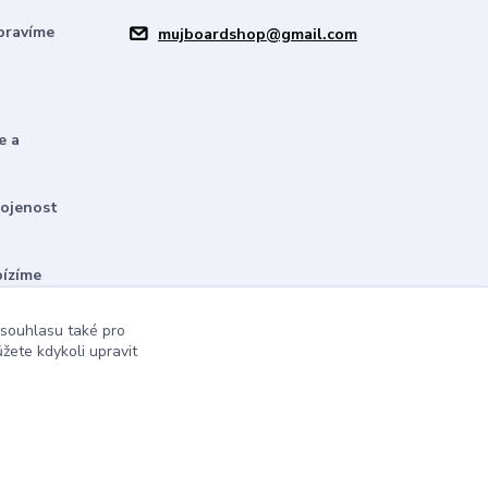
pravíme
mujboardshop@gmail.com
e a
kojenost
bízíme
 souhlasu také pro
žete kdykoli upravit
Vytvořeno na
Eshop-rychle.cz