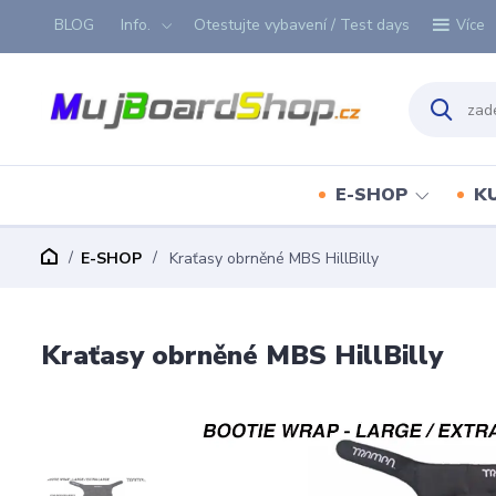
BLOG
Info.
Otestujte vybavení / Test days
Více
E-SHOP
K
E-SHOP
Kraťasy obrněné MBS HillBilly
Kraťasy obrněné MBS HillBilly