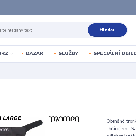
Hledat
URZ
BAZAR
SLUŽBY
SPECIÁLNÍ OBJ
Obrněné trenk
chráničem. N