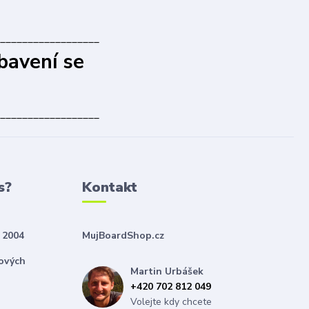
__________________
bavení se
__________________
s?
Kontakt
 2004
MujBoardShop.cz
nových
Martin Urbášek
+420 702 812 049
Volejte kdy chcete