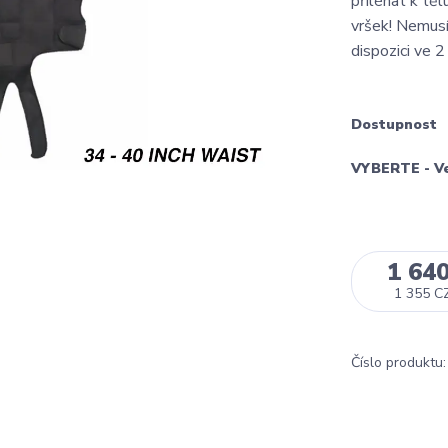
přiléhat k tě
vršek! Nemusí
dispozici ve 2
Dostupnost
VYBERTE - Ve
1 64
1 355 C
Číslo produktu: