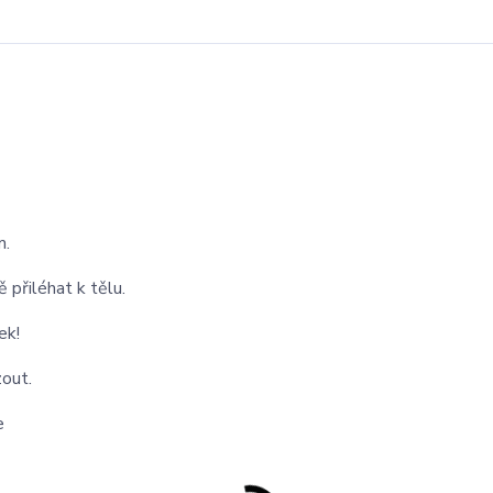
m.
přiléhat k tělu.
ek!
zout.
e