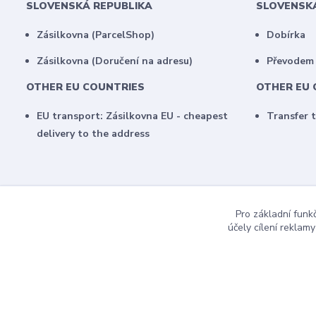
SLOVENSKÁ REPUBLIKA
SLOVENSK
Zásilkovna (ParcelShop)
Dobírka
Zásilkovna (Doručení na adresu)
Převodem
OTHER EU COUNTRIES
OTHER EU 
EU transport: Zásilkovna EU - cheapest
Transfer 
delivery to the address
Pro základní funk
účely cílení reklam
COPYRIGHT 2017 / MujBoardShop.cz