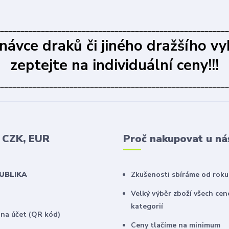
________________________________________________________
dnávce draků či jiného dražšího vy
zeptejte na individuální ceny!!!
________________________________________________________
v CZK, EUR
Proč nakupovat u ná
PUBLIKA
Zkušenosti sbíráme od roku
Velký výběr zboží všech ce
kategorií
na účet (QR kód)
Ceny tlačíme na minimum