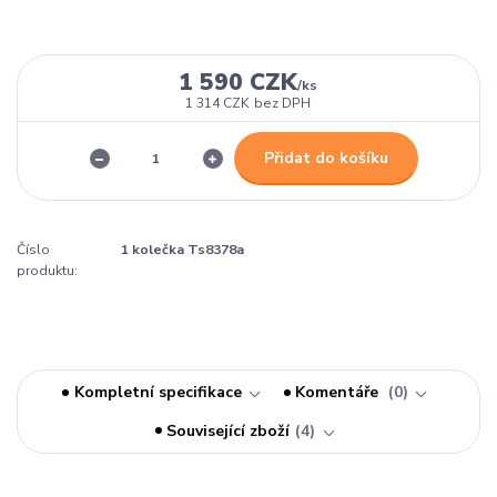
1 590 CZK
/
ks
1 314 CZK
bez DPH
Přidat do košíku
Číslo
1 kolečka Ts8378a
produktu:
Kompletní specifikace
Komentáře
0
Související zboží
4