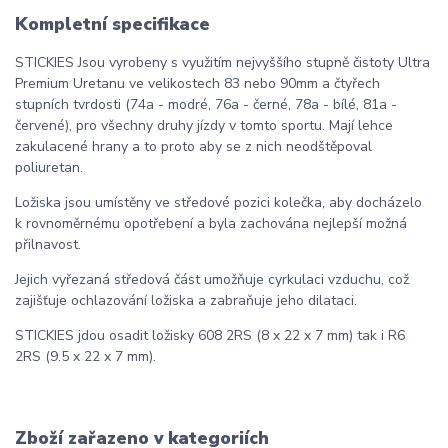
Kompletní specifikace
STICKIES Jsou vyrobeny s využitím nejvyššího stupně čistoty Ultra
Premium Uretanu ve velikostech 83 nebo 90mm a čtyřech
stupních tvrdosti (74a - modré, 76a - černé, 78a - bílé, 81a -
červené), pro všechny druhy jízdy v tomto sportu. Mají lehce
zakulacené hrany a to proto aby se z nich neodštěpoval
poliuretan.
Ložiska jsou umístěny ve středové pozici kolečka, aby docházelo
k rovnoměrnému opotřebení a byla zachována nejlepší možná
přilnavost.
Jejich vyřezaná středová část umožňuje cyrkulaci vzduchu, což
zajišťuje ochlazování ložiska a zabraňuje jeho dilataci.
STICKIES jdou osadit ložisky 608 2RS (8 x 22 x 7 mm) tak i R6
2RS (9.5 x 22 x 7 mm).
Zboží zařazeno v kategoriích