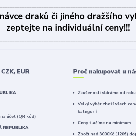
________________________________________________________
dnávce draků či jiného dražšího vy
zeptejte na individuální ceny!!!
________________________________________________________
v CZK, EUR
Proč nakupovat u ná
PUBLIKA
Zkušenosti sbíráme od roku
Velký výběr zboží všech ce
kategorií
na účet (QR kód)
Ceny tlačíme na minimum
Á REPUBLIKA
Zboží nad 3000Kč (120€) do