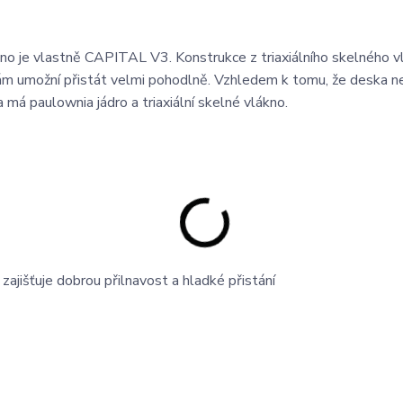
o je vlastně CAPITAL V3. Konstrukce z triaxiálního skelného v
vám umožní přistát velmi pohodlně. Vzhledem k tomu, že deska n
a má paulownia jádro a triaxiální skelné vlákno.
zajišťuje dobrou přilnavost a hladké přistání