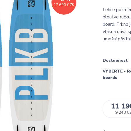
17 690 CZK
Lehce pozměně
ploutve ručk
board. Prkno 
vlákna dává s
umožní přistá
Dostupnost
VYBERTE - R
boardu
11 19
9 248 C