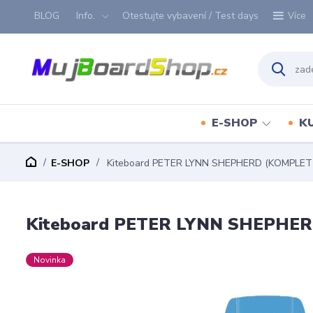
BLOG
Info.
Otestujte vybavení / Test days
Více
E-SHOP
K
E-SHOP
Kiteboard PETER LYNN SHEPHERD (KOMPLET) (r.
Kiteboard PETER LYNN SHEPHERD (
Novinka