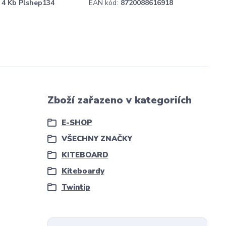
4 Kb Plshep134
EAN kód:
8720088616918
Zboží zařazeno v kategoriích
E-SHOP
VŠECHNY ZNAČKY
KITEBOARD
Kiteboardy
Twintip