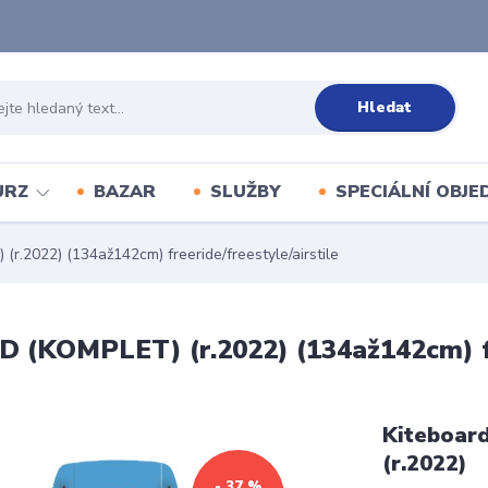
Hledat
URZ
BAZAR
SLUŽBY
SPECIÁLNÍ OBJ
2022) (134až142cm) freeride/freestyle/airstile
KOMPLET) (r.2022) (134až142cm) free
Kiteboar
(r.2022)
- 37 %