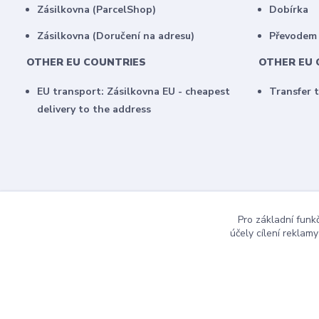
Zásilkovna (ParcelShop)
Dobírka
Zásilkovna (Doručení na adresu)
Převodem
OTHER EU COUNTRIES
OTHER EU 
EU transport: Zásilkovna EU - cheapest
Transfer 
delivery to the address
Pro základní funk
účely cílení reklam
COPYRIGHT 2017 / MujBoardShop.cz