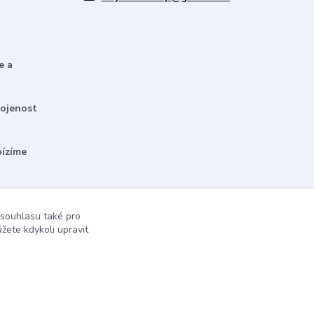
e a
kojenost
bízíme
 souhlasu také pro
žete kdykoli upravit
Vytvořeno na
Eshop-rychle.cz