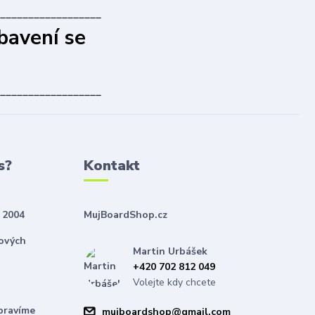
__________________
bavení se
__________________
s?
Kontakt
 2004
MujBoardShop.cz
nových
Martin Urbášek
+420 702 812 049
Volejte kdy chcete
pravíme
mujboardshop@gmail.com