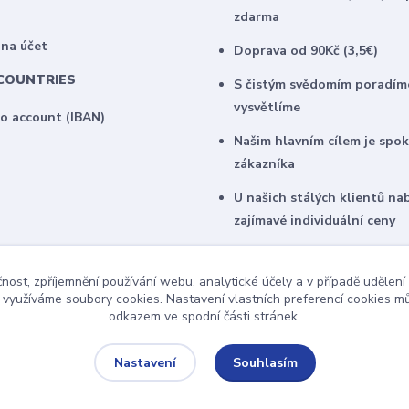
zdarma
 na účet
Doprava od 90Kč (3,5€)
COUNTRIES
S čistým svědomím poradím
vysvětlíme
to account (IBAN)
Našim hlavním cílem je spo
zákazníka
U našich stálých klientů na
zajímavé individuální ceny
čnost, zpříjemnění používání webu, analytické účely a v případě udělení
y využíváme soubory cookies. Nastavení vlastních preferencí cookies mů
odkazem ve spodní části stránek.
Souhlasím
Nastavení