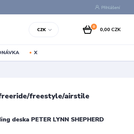
Přihlášení
0
0,00 CZK
CZK
EDNÁVKA
X
ride/freestyle/airstile
ding deska PETER LYNN SHEPHERD