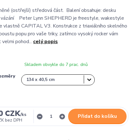
né (ostřejší) středová část. Balení obsahuje: desku
u vázání Peter Lynn SHEPHERD je freestyle, wakestyle
je vlastně CAPITAL V3. Konstrukce z triaxiálního skelného
poustu popu pro vaše triky, zatímco vysoký rocker vám
t velmi pohod...
celý popis
Skladem obvykle do 7 prac. dnů
ozměry
0 CZK
/
ks
Přidat do košíku
ZK
bez DPH