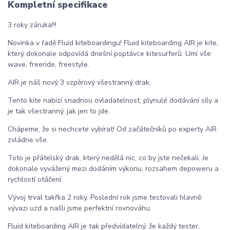
Kompletní specifikace
3 roky záruka!!!
Novinka v řadě Fluid kiteboardingu! Fluid kiteboarding AIR je kite,
který dokonale odpovídá dnešní poptávce kitesurferů. Umí vše
wave, freeride, freestyle.
AIR je náš nový 3 vzpěrový všestranný drak.
Tento kite nabízí snadnou ovladatelnost, plynulé dodávání síly a
je tak všestranný, jak jen to jde.
Chápeme, že si nechcete vybírat! Od začátečníků po experty AIR
zvládne vše.
Toto je přátelský drak, který nedělá nic, co by jste nečekali. Je
dokonale vyvážený mezi dodáním výkonu, rozsahem depoweru a
rychlostí otáčení.
Vývoj trval takřka 2 roky. Poslední rok jsme testovali hlavně
vývazi uzd a našli jsme perfektní rovnováhu.
Fluid kiteboarding AIR je tak předvídatelný, že každý tester,