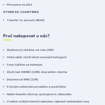
Převodem na účet
OTHER EU COUNTRIES
Transfer to account (IBAN)
Proč nakupovat u nás?
Zkušenosti sbíráme od roku 2004
Velký výběr zboží všech cenových kategorií
Ceny tlačíme na minimum
Zboží nad 3000Kč (120€) dopravíme zdarma
Doprava od 90Kč (3,5€)
S čistým svědomím poradíme a vysvětlíme
Našim hlavním cílem je spokojenost zákazníka
U našich stálých klientů nabízíme zajímavé individuální ceny