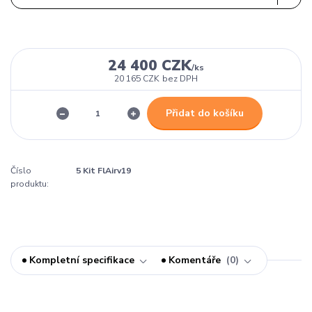
24 400 CZK
/
ks
20 165 CZK
bez DPH
Přidat do košíku
Číslo
5 Kit FlAirv19
produktu:
Kompletní specifikace
Komentáře
0