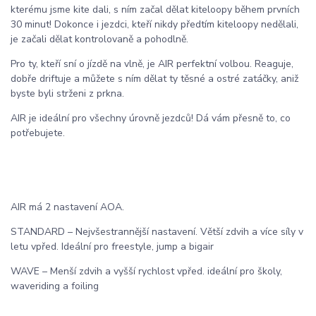
kterému jsme kite dali, s ním začal dělat kiteloopy během prvních
30 minut! Dokonce i jezdci, kteří nikdy předtím kiteloopy nedělali,
je začali dělat kontrolovaně a pohodlně.
Pro ty, kteří sní o jízdě na vlně, je AIR perfektní volbou. Reaguje,
dobře driftuje a můžete s ním dělat ty těsné a ostré zatáčky, aniž
byste byli strženi z prkna.
AIR je ideální pro všechny úrovně jezdců! Dá vám přesně to, co
potřebujete.
AIR má 2 nastavení AOA.
STANDARD – Nejvšestrannější nastavení. Větší zdvih a více síly v
letu vpřed. Ideální pro freestyle, jump a bigair
WAVE – Menší zdvih a vyšší rychlost vpřed. ideální pro školy,
waveriding a foiling