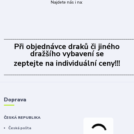
Najdete nás i na:
______________________________________________________________
Při objednávce draků či jiného
dražšího vybavení se
zeptejte na individuální ceny!!!
______________________________________________________________
Doprava
ČESKÁ REPUBLIKA
Česká pošta