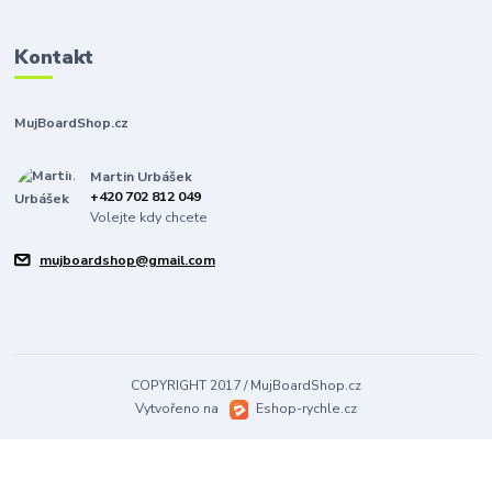
Kontakt
MujBoardShop.cz
Martin Urbášek
+420 702 812 049
Volejte kdy chcete
mujboardshop@gmail.com
COPYRIGHT 2017 / MujBoardShop.cz
Vytvořeno na
Eshop-rychle.cz