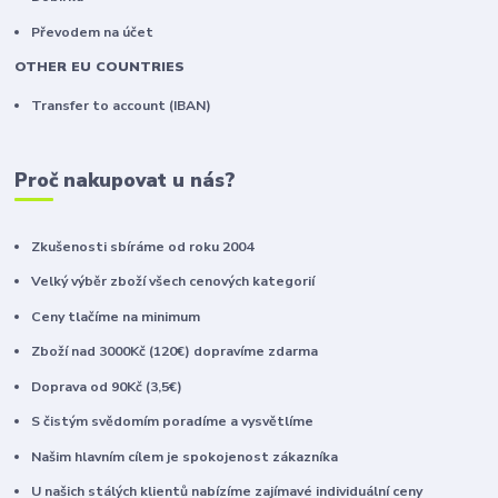
Převodem na účet
OTHER EU COUNTRIES
Transfer to account (IBAN)
Proč nakupovat u nás?
Zkušenosti sbíráme od roku 2004
Velký výběr zboží všech cenových kategorií
Ceny tlačíme na minimum
Zboží nad 3000Kč (120€) dopravíme zdarma
Doprava od 90Kč (3,5€)
S čistým svědomím poradíme a vysvětlíme
Našim hlavním cílem je spokojenost zákazníka
U našich stálých klientů nabízíme zajímavé individuální ceny