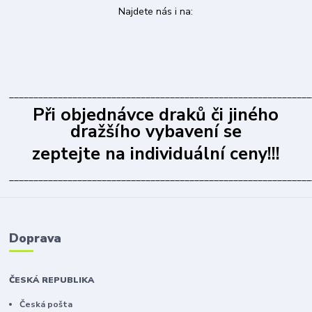
Najdete nás i na:
______________________________________________________________
Při objednávce draků či jiného
dražšího vybavení se
zeptejte na individuální ceny!!!
______________________________________________________________
Doprava
ČESKÁ REPUBLIKA
Česká pošta