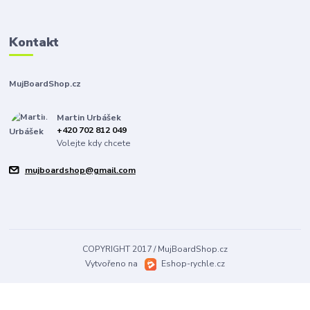
Kontakt
MujBoardShop.cz
Martin Urbášek
+420 702 812 049
Volejte kdy chcete
mujboardshop@gmail.com
COPYRIGHT 2017 / MujBoardShop.cz
Vytvořeno na
Eshop-rychle.cz