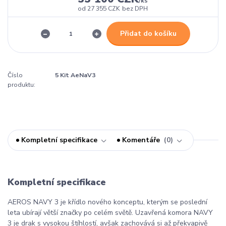
/
ks
od
27 355 CZK
bez DPH
Přidat do košíku
Číslo
5 Kit AeNaV3
produktu:
Kompletní specifikace
Komentáře
0
Kompletní specifikace
AEROS NAVY 3 je křídlo nového konceptu, kterým se poslední
leta ubírají větší značky po celém světě. Uzavřená komora NAVY
3 je drak s vysokou štíhlostí, avšak zachovává si až překvapivě