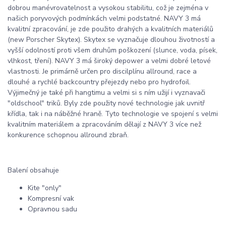
dobrou manévrovatelnost a vysokou stabilitu, což je zejména v
našich poryvových podmínkách velmi podstatné. NAVY 3 má
kvalitní zpracování, je zde použito drahých a kvalitních materiálů
(new Porscher Skytex). Skytex se vyznačuje dlouhou životností a
vyšší odolností proti všem druhům poškození (slunce, voda, písek,
vlhkost, tření). NAVY 3 má široký depower a velmi dobré letové
vlastnosti. Je primárně určen pro discilplínu allround, race a
dlouhé a rychlé backcountry přejezdy nebo pro hydrofoil.
Výjimečný je také při hangtimu a velmi si s ním užijí i vyznavači
"oldschool" triků. Byly zde použity nové technologie jak uvnitř
křídla, tak i na náběžné hraně. Tyto technologie ve spojení s velmi
kvalitním materiálem a zpracováním dělají z NAVY 3 více než
konkurence schopnou allround zbraň.
Balení obsahuje
Kite "only"
Kompresní vak
Opravnou sadu