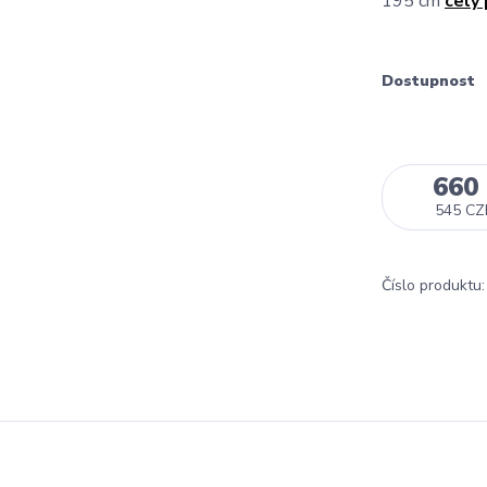
195 cm
celý
Dostupnost
660
545 CZ
Číslo produktu: