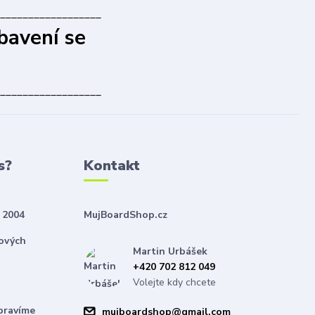
__________________
bavení se
__________________
s?
Kontakt
 2004
MujBoardShop.cz
nových
Martin Urbášek
+420 702 812 049
Volejte kdy chcete
pravíme
mujboardshop@gmail.com