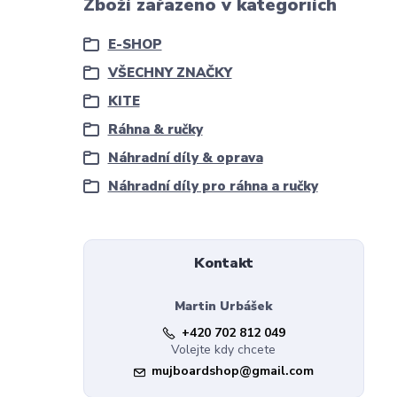
Zboží zařazeno v kategoriích
E-SHOP
VŠECHNY ZNAČKY
KITE
Ráhna & ručky
Náhradní díly & oprava
Náhradní díly pro ráhna a ručky
Kontakt
Martin Urbášek
+420 702 812 049
Volejte kdy chcete
mujboardshop@gmail.com