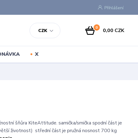
Přihlášení
0
0,00 CZK
CZK
EDNÁVKA
X
nostní šňůra KiteAttitude. samička/smička spodní část je
větší životnost) střední část je pružná nosnost 700 kg