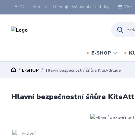
BLOG
Info.
Otestujte vybavení / Test days
Více
E-SHOP
K
E-SHOP
Hlavní bezpečnostní šňůra KiteAttitude
Hlavní bezpečnostní šňůra KiteAtt