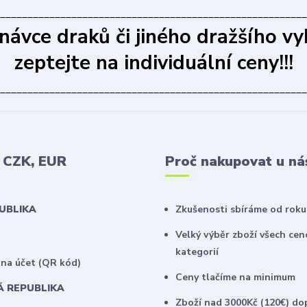
________________________________________________________
dnávce draků či jiného dražšího vy
zeptejte na individuální ceny!!!
________________________________________________________
v CZK, EUR
Proč nakupovat u ná
PUBLIKA
Zkušenosti sbíráme od roku
Velký výběr zboží všech ce
kategorií
na účet (QR kód)
Ceny tlačíme na minimum
Á REPUBLIKA
Zboží nad 3000Kč (120€) do