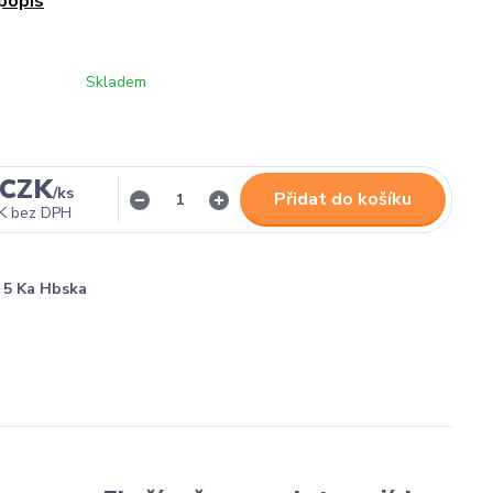
 popis
Skladem
 CZK
/
ks
Přidat do košíku
K
bez DPH
5 Ka Hbska