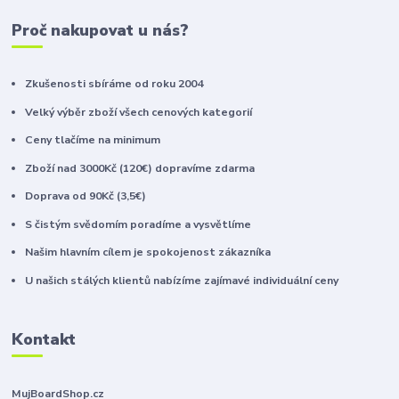
Proč nakupovat u nás?
Zkušenosti sbíráme od roku 2004
Velký výběr zboží všech cenových kategorií
Ceny tlačíme na minimum
Zboží nad 3000Kč (120€) dopravíme zdarma
Doprava od 90Kč (3,5€)
S čistým svědomím poradíme a vysvětlíme
Našim hlavním cílem je spokojenost zákazníka
U našich stálých klientů nabízíme zajímavé individuální ceny
Kontakt
MujBoardShop.cz