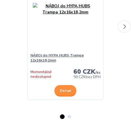
NÁBOJ do HYPA HUBS Trampa
NÁBOJ do HY
12x16x18,2mm
9,5x13,5x18,
60 CZK
Momentálně
/
ks
Skladem
nedostupné
50 CZK
bez DPH
Detail