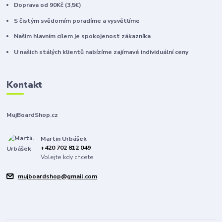
Doprava od 90Kč (3,5€)
S čistým svědomím poradíme a vysvětlíme
Našim hlavním cílem je spokojenost zákazníka
U našich stálých klientů nabízíme zajímavé individuální ceny
Kontakt
MujBoardShop.cz
Martin Urbášek
+420 702 812 049
Volejte kdy chcete
mujboardshop@gmail.com