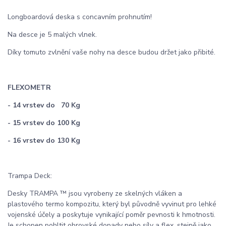
Longboardová deska s concavním prohnutím!
Na desce je 5 malých vlnek.
Díky tomuto zvlnění vaše nohy na desce budou držet jako přibité.
FLEXOMETR
- 14 vrstev do 70 Kg
- 15 vrstev do 100 Kg
- 16 vrstev do 130 Kg
Trampa Deck:
Desky TRAMPA ™ jsou vyrobeny ze skelných vláken a
plastového termo kompozitu, který byl původně vyvinut pro lehké
vojenské účely a poskytuje vynikající poměr pevnosti k hmotnosti.
Je schopen pohltit obrovské dopady nebo síly a flex, stejně jako