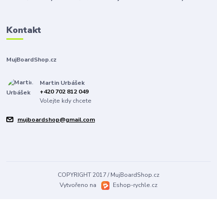
Kontakt
MujBoardShop.cz
Martin Urbášek
+420 702 812 049
Volejte kdy chcete
mujboardshop@gmail.com
COPYRIGHT 2017 / MujBoardShop.cz
Vytvořeno na
Eshop-rychle.cz