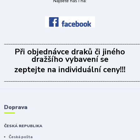
Najdete nás i na:
______________________________________________________________
Při objednávce draků či jiného
dražšího vybavení se
zeptejte na individuální ceny!!!
______________________________________________________________
Doprava
ČESKÁ REPUBLIKA
Česká pošta