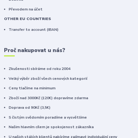
Převodem na účet
OTHER EU COUNTRIES
Transfer to account (IBAN)
Proč nakupovat u nás?
Zkušenosti sbíráme od roku 2004
Velký výběr zboží všech cenových kategorií
Ceny tlačíme na minimum
Zboží nad 3000Kč (120€) dopravíme zdarma
Doprava od 90Kč (3,5€)
S čistým svědomím poradíme a vysvětlíme
Našim hlavním cílem je spokojenost zákazníka
U našich stálých klientů nabízíme zajímavé individuální ceny